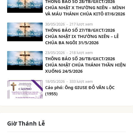
THÔNG BÁO SỐ 28/TB/GXCT/2026
CHÚA NHẬT X THƯỜNG NIÊN – MÌNH
VÀ MÁU THÁNH CHÚA KITÔ 07/6/2026
30/05/2026
- 217 lượt xem
THÔNG BÁO SỐ 27/TB/GXCT/2026
CHÚA NHẬT IX THƯỜNG NIÊN – LỄ
CHÚA BA NGÔI 31/5/2026
23/05/2026
- 218 lượt xem
THÔNG BÁO SỐ 26/TB/GXCT/2026
CHÚA NHẬT CHÚA THÁNH THẦN HIỆN
XUỐNG 24/5/2026
18/05/2026
- 333 lượt xem
Cáo phó: Ông GIUSE ĐỖ VĂN LỘC
(1955)
Giờ Thánh Lễ