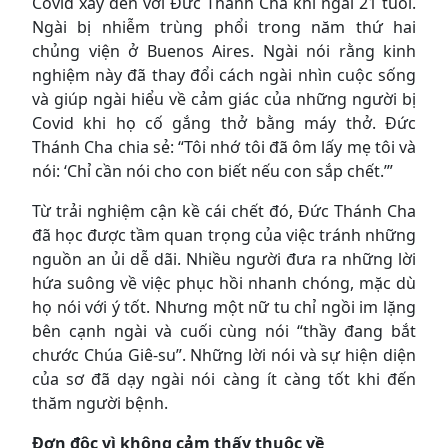
Covid xảy đến với Đức Thánh Cha khi ngài 21 tuổi.
Ngài bị nhiễm trùng phổi trong năm thứ hai
chủng viện ở Buenos Aires. Ngài nói rằng kinh
nghiệm này đã thay đổi cách ngài nhìn cuộc sống
và giúp ngài hiểu về cảm giác của những người bị
Covid khi họ cố gắng thở bằng máy thở. Đức
Thánh Cha chia sẻ: “Tôi nhớ tôi đã ôm lấy mẹ tôi và
nói: ‘Chỉ cần nói cho con biết nếu con sắp chết.’”
Từ trải nghiệm cận kề cái chết đó, Đức Thánh Cha
đã học được tầm quan trọng của việc tránh những
nguồn an ủi dễ dãi. Nhiều người đưa ra những lời
hứa suông về việc phục hồi nhanh chóng, mặc dù
họ nói với ý tốt. Nhưng một nữ tu chỉ ngồi im lặng
bên cạnh ngài và cuối cùng nói “thầy đang bắt
chước Chúa Giê-su”. Những lời nói và sự hiện diện
của sơ đã dạy ngài nói càng ít càng tốt khi đến
thăm người bệnh.
Đơn độc vì không cảm thấy thuộc về