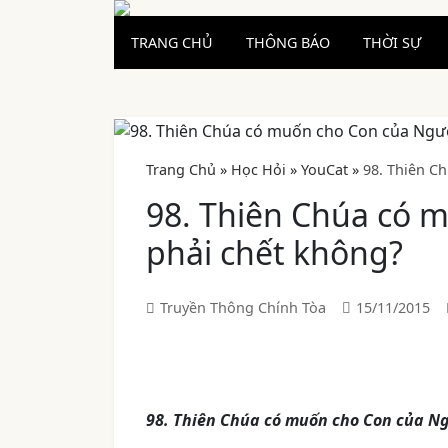
TRANG CHỦ
THÔNG BÁO
THỜI SỰ
Trang Chủ
»
Học Hỏi
»
YouCat
»
98. Thiên C
98. Thiên Chúa có 
phải chết không?
Truyền Thông Chính Tòa
15/11/2015
98. Thiên Chúa có muốn cho Con của N