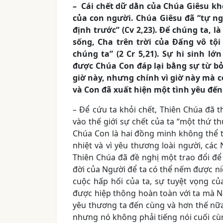
– Cái chết dữ dằn của Chúa Giêsu kh
của con người. Chúa Giêsu đã “tự n
định trước” (Cv 2,23). Để chúng ta, l
sống, Cha trên trời của Đấng vô tội
chúng ta” (2 Cr 5,21). Sự hi sinh 
được Chúa Con đáp lại bằng sự từ bỏ
giờ này, nhưng chính vì giờ này mà co
và Con đã xuất hiện một tình yêu đến t
– Để cứu ta khỏi chết, Thiên Chúa đã
vào thế giới sự chết của ta “một thứ th
Chúa Con là hai đồng minh không thể 
nhiệt và vì yêu thương loài người, các
Thiên Chúa đã đề nghị một trao đổi đ
đời của Người để ta có thể nếm được n
cuộc hấp hối của ta, sự tuyệt vọng của 
được hiệp thông hoàn toàn với ta mà N
yêu thương ta đến cùng và hơn thế nữa
nhưng nó không phải tiếng nói cuối cùng