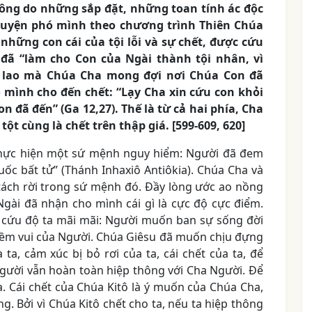
ông do những sắp đặt, những toan tính ác độc
guyện phó mình theo chương trình Thiên Chúa
à những con cái của tội lỗi và sự chết, được cứu
 đã “làm cho Con của Ngài thành tội nhân, vì
lớn lao mà Chúa Cha mong đợi nơi Chúa Con đã
 mình cho đến chết: “Lạy Cha xin cứu con khỏi
n đã đến” (Ga 12,27). Thế là từ cả hai phía, Cha
ột cùng là chết trên thập giá. [599-609, 620]
 thực hiện một sứ mệnh nguy hiểm: Người đã đem
uốc bất tử” (Thánh Inhaxiô Antiôkia). Chúa Cha và
tách rời trong sứ mệnh đó. Đầy lòng ước ao nồng
 Ngài đã nhận cho mình cái gì là cực độ cực điểm.
ể cứu độ ta mãi mãi: Người muốn ban sự sống đời
iềm vui của Người. Chúa Giêsu đã muốn chịu đựng
ta, cảm xúc bị bỏ rơi của ta, cái chết của ta, để
gười vẫn hoàn toàn hiệp thông với Cha Người. Để
. Cái chết của Chúa Kitô là ý muốn của Chúa Cha,
. Bởi vì Chúa Kitô chết cho ta, nếu ta hiệp thông