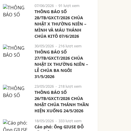
07/06/2026
- 91 lượt xem
THÔNG BÁO SỐ
28/TB/GXCT/2026 CHÚA
NHẬT X THƯỜNG NIÊN –
MÌNH VÀ MÁU THÁNH
CHÚA KITÔ 07/6/2026
30/05/2026
- 216 lượt xem
THÔNG BÁO SỐ
27/TB/GXCT/2026 CHÚA
NHẬT IX THƯỜNG NIÊN –
LỄ CHÚA BA NGÔI
31/5/2026
23/05/2026
- 218 lượt xem
THÔNG BÁO SỐ
26/TB/GXCT/2026 CHÚA
NHẬT CHÚA THÁNH THẦN
HIỆN XUỐNG 24/5/2026
18/05/2026
- 333 lượt xem
Cáo phó: Ông GIUSE ĐỖ