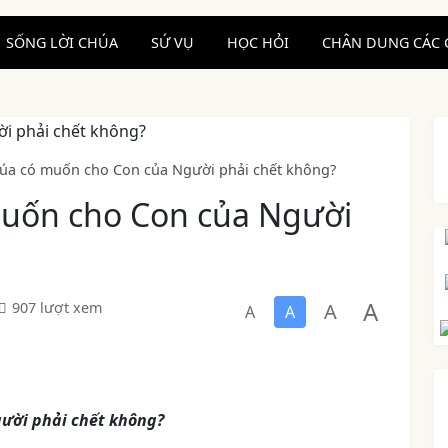
SỐNG LỜI CHÚA
SỨ VỤ
HỌC HỎI
CHÂN DUNG CÁC 
húa có muốn cho Con của Người phải chết không?
muốn cho Con của Người
A
A
907 lượt xem
A
A
gười phải chết không?