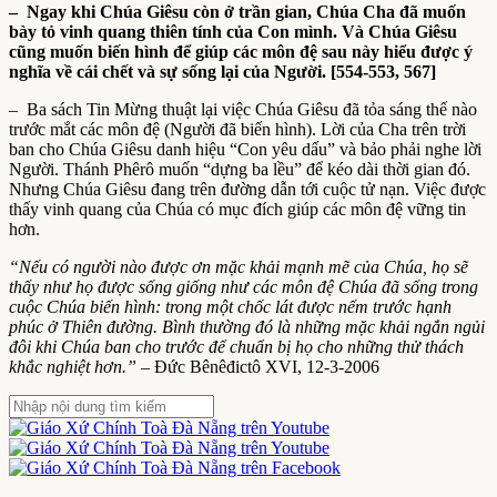
– Ngay khi Chúa Giêsu còn ở trần gian, Chúa Cha đã muốn
bày tỏ vinh quang thiên tính của Con mình. Và Chúa Giêsu
cũng muốn biến hình để giúp các môn đệ sau này hiểu được ý
nghĩa về cái chết và sự sống lại của Người. [554-553, 567]
– Ba sách Tin Mừng thuật lại việc Chúa Giêsu đã tỏa sáng thế nào
trước mắt các môn đệ (Người đã biến hình). Lời của Cha trên trời
ban cho Chúa Giêsu danh hiệu “Con yêu dấu” và bảo phải nghe lời
Người. Thánh Phêrô muốn “dựng ba lều” để kéo dài thời gian đó.
Nhưng Chúa Giêsu đang trên đường dẫn tới cuộc tử nạn. Việc được
thấy vinh quang của Chúa có mục đích giúp các môn đệ vững tin
hơn.
“Nếu có người nào được ơn mặc khải mạnh mẽ của Chúa, họ sẽ
thấy như họ được sống giống như các môn đệ Chúa đã sống trong
cuộc Chúa biến hình: trong một chốc lát được nếm trước hạnh
phúc ở Thiên đường. Bình thường đó là những mặc khải ngắn ngủi
đôi khi Chúa ban cho trước để chuẩn bị họ cho những thử thách
khắc nghiệt hơn.”
– Đức Bênêđictô XVI, 12-3-2006