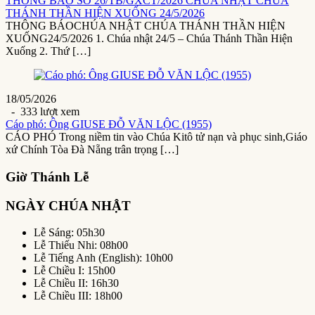
THÔNG BÁO SỐ 26/TB/GXCT/2026 CHÚA NHẬT CHÚA
THÁNH THẦN HIỆN XUỐNG 24/5/2026
THÔNG BÁOCHÚA NHẬT CHÚA THÁNH THẦN HIỆN
XUỐNG24/5/2026 1. Chúa nhật 24/5 – Chúa Thánh Thần Hiện
Xuống 2. Thứ […]
18/05/2026
- 333 lượt xem
Cáo phó: Ông GIUSE ĐỖ VĂN LỘC (1955)
CÁO PHÓ Trong niềm tin vào Chúa Kitô tử nạn và phục sinh,Giáo
xứ Chính Tòa Đà Nẵng trân trọng […]
Giờ Thánh Lễ
NGÀY CHÚA NHẬT
Lễ Sáng: 05h30
Lễ Thiếu Nhi: 08h00
Lễ Tiếng Anh (English): 10h00
Lễ Chiều I: 15h00
Lễ Chiều II: 16h30
Lễ Chiều III: 18h00