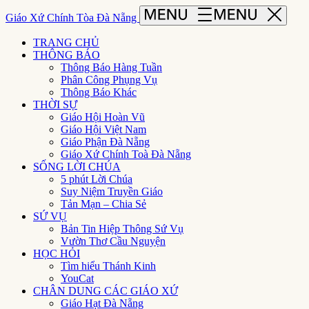
Giáo Xứ Chính Tòa Đà Nẵng
TRANG CHỦ
THÔNG BÁO
Thông Báo Hàng Tuần
Phân Công Phụng Vụ
Thông Báo Khác
THỜI SỰ
Giáo Hội Hoàn Vũ
Giáo Hội Việt Nam
Giáo Phận Đà Nẵng
Giáo Xứ Chính Toà Đà Nẵng
SỐNG LỜI CHÚA
5 phút Lời Chúa
Suy Niệm Truyền Giáo
Tản Mạn – Chia Sẻ
SỨ VỤ
Bản Tin Hiệp Thông Sứ Vụ
Vườn Thơ Cầu Nguyện
HỌC HỎI
Tìm hiểu Thánh Kinh
YouCat
CHÂN DUNG CÁC GIÁO XỨ
Giáo Hạt Đà Nẵng