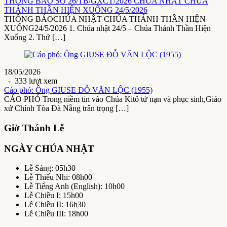
THÔNG BÁO SỐ 26/TB/GXCT/2026 CHÚA NHẬT CHÚA
THÁNH THẦN HIỆN XUỐNG 24/5/2026
THÔNG BÁOCHÚA NHẬT CHÚA THÁNH THẦN HIỆN
XUỐNG24/5/2026 1. Chúa nhật 24/5 – Chúa Thánh Thần Hiện
Xuống 2. Thứ […]
18/05/2026
- 333 lượt xem
Cáo phó: Ông GIUSE ĐỖ VĂN LỘC (1955)
CÁO PHÓ Trong niềm tin vào Chúa Kitô tử nạn và phục sinh,Giáo
xứ Chính Tòa Đà Nẵng trân trọng […]
Giờ Thánh Lễ
NGÀY CHÚA NHẬT
Lễ Sáng: 05h30
Lễ Thiếu Nhi: 08h00
Lễ Tiếng Anh (English): 10h00
Lễ Chiều I: 15h00
Lễ Chiều II: 16h30
Lễ Chiều III: 18h00