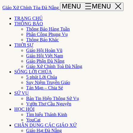
Giáo Xứ Chính Tòa Đà Nẵng
TRANG CHỦ
THÔNG BÁO
Thông Báo Hàng Tuần
Phân Công Phụng Vụ
Thông Báo Khác
THỜI SỰ
Giáo Hội Hoàn Vũ
Giáo Hội Việt Nam
Giáo Phận Đà Nẵng
Giáo Xứ Chính Toà Đà Nẵng
SỐNG LỜI CHÚA
5 phút Lời Chúa
Suy Niệm Truyền Giáo
Tản Mạn – Chia Sẻ
SỨ VỤ
Bản Tin Hiệp Thông Sứ Vụ
Vườn Thơ Cầu Nguyện
HỌC HỎI
Tìm hiểu Thánh Kinh
YouCat
CHÂN DUNG CÁC GIÁO XỨ
Giáo Hạt Đà Nẵng