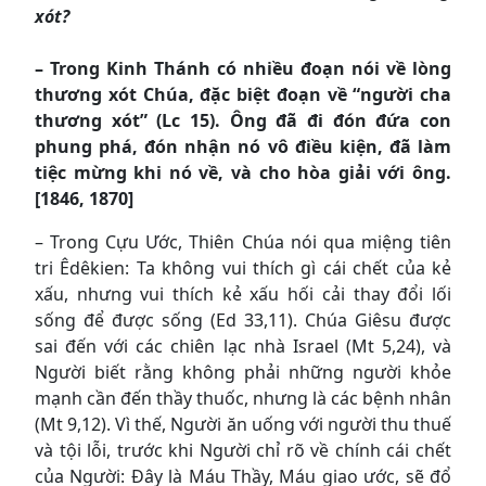
xót?
– Trong Kinh Thánh có nhiều đoạn nói về lòng
thương xót Chúa, đặc biệt đoạn về “người cha
thương xót” (Lc 15). Ông đã đi đón đứa con
phung phá, đón nhận nó vô điều kiện, đã làm
tiệc mừng khi nó về, và cho hòa giải với ông.
[1846, 1870]
– Trong Cựu Ước, Thiên Chúa nói qua miệng tiên
tri Êdêkien: Ta không vui thích gì cái chết của kẻ
xấu, nhưng vui thích kẻ xấu hối cải thay đổi lối
sống để được sống (Ed 33,11). Chúa Giêsu được
sai đến với các chiên lạc nhà Israel (Mt 5,24), và
Người biết rằng không phải những người khỏe
mạnh cần đến thầy thuốc, nhưng là các bệnh nhân
(Mt 9,12). Vì thế, Người ăn uống với người thu thuế
và tội lỗi, trước khi Người chỉ rõ về chính cái chết
của Người: Đây là Máu Thầy, Máu giao ước, sẽ đổ