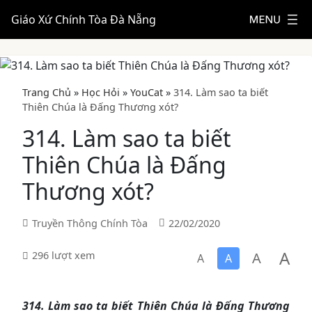
Giáo Xứ Chính Tòa Đà Nẵng
Trang Chủ
»
Học Hỏi
»
YouCat
»
314. Làm sao ta biết
Thiên Chúa là Đấng Thương xót?
314. Làm sao ta biết
Thiên Chúa là Đấng
Thương xót?
Truyền Thông Chính Tòa
22/02/2020
A
A
296 lượt xem
A
A
314. Làm sao ta biết Thiên Chúa là Đấng Thương