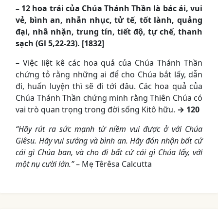
– 12 hoa trái của Chúa Thánh Thần là bác ái, vui
vẻ, bình an, nhẫn nhục, tử tế, tốt lành, quảng
đại, nhã nhặn, trung tín, tiết độ, tự chế, thanh
sạch (Gl 5,22-23). [1832]
– Việc liệt kê các hoa quả của Chúa Thánh Thần
chứng tỏ rằng những ai để cho Chúa bắt lấy, dẫn
đi, huấn luyện thì sẽ đi tới đâu. Các hoa quả của
Chúa Thánh Thần chứng minh rằng Thiên Chúa có
vai trò quan trọng trong đời sống Kitô hữu.
→ 120
“Hãy rút ra sức mạnh từ niềm vui được ở với Chúa
Giêsu. Hãy vui sướng và bình an. Hãy đón nhận bất cứ
cái gì Chúa ban, và cho đi bất cứ cái gì Chúa lấy, với
một nụ cười lớn.”
– Mẹ Têrêsa Calcutta