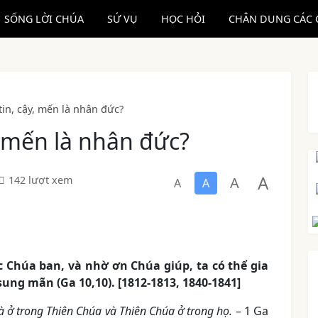
SỐNG LỜI CHÚA
SỨ VỤ
HỌC HỎI
CHÂN DUNG CÁC 
 tin, cậy, mến là nhân đức?
y, mến là nhân đức?
A
A
142 lượt xem
A
A
 Chúa ban, và nhờ ơn Chúa giúp, ta có thể gia
ung mãn (Ga 10,10). [1812-1813, 1840-1841]
 là ở trong Thiên Chúa và Thiên Chúa ở trong họ.
– 1 Ga