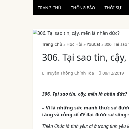
TRANG CHỦ
THÔNG BÁO
THỜI SỰ
Trang Chủ
»
Học Hỏi
»
YouCat
»
306. Tại sao
306. Tại sao tin, cậ
Truyền Thông Chính Tòa
08/12/2019
306. Tại sao tin, cậy, mến là nhân đức?
– Vì là những sức mạnh thực sự được
tăng và củng cố để đạt được sự sống s
Thiên Chúa là tình yêu: ai ở trong tình yêu