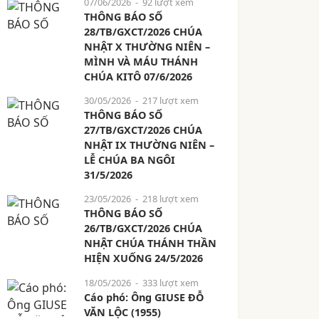
07/06/2026
- 92 lượt xem
THÔNG BÁO SỐ
28/TB/GXCT/2026 CHÚA
NHẬT X THƯỜNG NIÊN –
MÌNH VÀ MÁU THÁNH
CHÚA KITÔ 07/6/2026
30/05/2026
- 217 lượt xem
THÔNG BÁO SỐ
27/TB/GXCT/2026 CHÚA
NHẬT IX THƯỜNG NIÊN –
LỄ CHÚA BA NGÔI
31/5/2026
23/05/2026
- 218 lượt xem
THÔNG BÁO SỐ
26/TB/GXCT/2026 CHÚA
NHẬT CHÚA THÁNH THẦN
HIỆN XUỐNG 24/5/2026
18/05/2026
- 333 lượt xem
Cáo phó: Ông GIUSE ĐỖ
VĂN LỘC (1955)