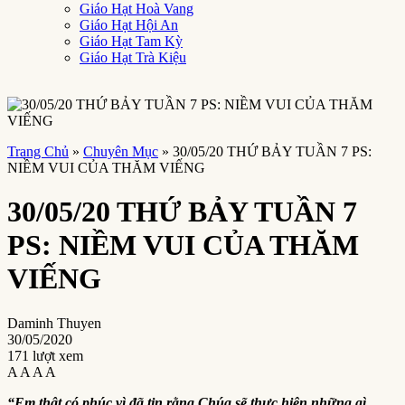
Giáo Hạt Hoà Vang
Giáo Hạt Hội An
Giáo Hạt Tam Kỳ
Giáo Hạt Trà Kiệu
Trang Chủ
»
Chuyên Mục
»
30/05/20 THỨ BẢY TUẦN 7 PS:
NIỀM VUI CỦA THĂM VIẾNG
30/05/20 THỨ BẢY TUẦN 7
PS: NIỀM VUI CỦA THĂM
VIẾNG
Daminh Thuyen
30/05/2020
171 lượt xem
A
A
A
A
“Em thật có phúc vì đã tin rằng Chúa sẽ thực hiện những gì