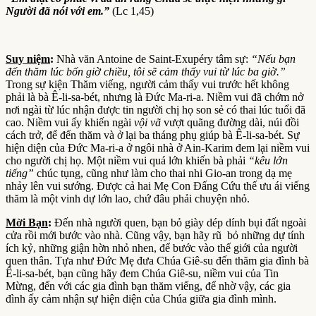
Người đã nói với em.”
(Lc 1,45)
Suy niệm
:
Nhà văn Antoine de Saint-Exupéry tâm sự:
“Nếu bạn
đến thăm lúc bốn giờ chiều, tôi sẽ cảm thấy vui từ lúc ba giờ.”
Trong sự kiện Thăm viếng, người cảm thấy vui trước hết không
phải là bà Ê-li-sa-bét, nhưng là Đức Ma-ri-a. Niềm vui đã chớm nở
nơi ngài từ lúc nhận được tin người chị họ son sẻ có thai lúc tuổi đã
cao. Niềm vui ấy khiến ngài
vội vã
vượt quãng đường dài, núi đồi
cách trở, để đến thăm và ở lại ba tháng phụ giúp bà Ê-li-sa-bét. Sự
hiện diện của Đức Ma-ri-a ở ngôi nhà ở Ain-Karim đem lại niềm vui
cho người chị họ. Một niềm vui quá lớn khiến bà phải
“kêu lớn
tiếng”
chúc tụng, cũng như làm cho thai nhi Gio-an trong dạ mẹ
nhảy lên vui sướng. Được cả hai Mẹ Con Đấng Cứu thế ưu ái viếng
thăm là một vinh dự lớn lao, chứ đâu phải chuyện nhỏ.
Mời Bạn
:
Đến nhà người quen, bạn bỏ giày dép dính bụi đất ngoài
cửa rồi mới bước vào nhà. Cũng vậy, bạn hãy rũ bỏ những dự tính
ích kỷ, những giận hờn nhỏ nhen, để bước vào thế giới của người
quen thân. Tựa như Đức Mẹ đưa Chúa Giê-su đến thăm gia đình bà
Ê-li-sa-bét, bạn cũng hãy đem Chúa Giê-su, niềm vui của Tin
Mừng, đến với các gia đình bạn thăm viếng, để nhờ vậy, các gia
đình ấy cảm nhận sự hiện diện của Chúa giữa gia đình mình.