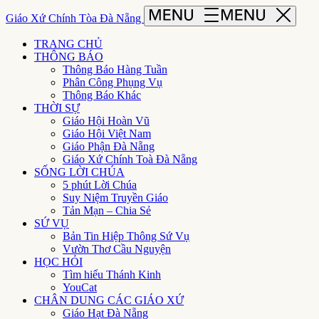
Giáo Xứ Chính Tòa Đà Nẵng
TRANG CHỦ
THÔNG BÁO
Thông Báo Hàng Tuần
Phân Công Phụng Vụ
Thông Báo Khác
THỜI SỰ
Giáo Hội Hoàn Vũ
Giáo Hội Việt Nam
Giáo Phận Đà Nẵng
Giáo Xứ Chính Toà Đà Nẵng
SỐNG LỜI CHÚA
5 phút Lời Chúa
Suy Niệm Truyền Giáo
Tản Mạn – Chia Sẻ
SỨ VỤ
Bản Tin Hiệp Thông Sứ Vụ
Vườn Thơ Cầu Nguyện
HỌC HỎI
Tìm hiểu Thánh Kinh
YouCat
CHÂN DUNG CÁC GIÁO XỨ
Giáo Hạt Đà Nẵng