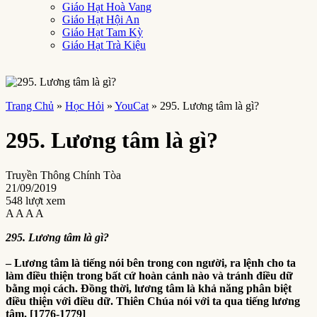
Giáo Hạt Hoà Vang
Giáo Hạt Hội An
Giáo Hạt Tam Kỳ
Giáo Hạt Trà Kiệu
Trang Chủ
»
Học Hỏi
»
YouCat
»
295. Lương tâm là gì?
295. Lương tâm là gì?
Truyền Thông Chính Tòa
21/09/2019
548 lượt xem
A
A
A
A
295. Lương tâm là gì?
– Lương tâm là tiếng nói bên trong con người, ra lệnh cho ta
làm điều thiện trong bất cứ hoàn cảnh nào và tránh điều dữ
bằng mọi cách. Đồng thời, lương tâm là khả năng phân biệt
điều thiện với điều dữ. Thiên Chúa nói với ta qua tiếng lương
tâm. [1776-1779]