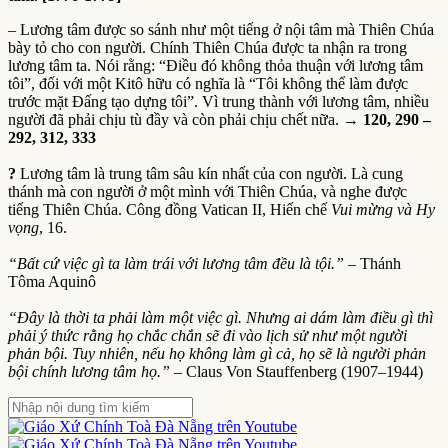
– Lương tâm được so sánh như một tiếng ở nội tâm mà Thiên Chúa
bày tỏ cho con người. Chính Thiên Chúa được ta nhận ra trong
lương tâm ta. Nói rằng: “Điều đó không thỏa thuận với lương tâm
tôi”, đối với một Kitô hữu có nghĩa là “Tôi không thể làm được
trước mặt Đấng tạo dựng tôi”. Vì trung thành với lương tâm, nhiều
người đã phải chịu tù đầy và còn phải chịu chết nữa.
→ 120, 290 –
292, 312, 333
?
Lương tâm là trung tâm sâu kín nhất của con người. Là cung
thánh mà con người ở một mình với Thiên Chúa, và nghe được
tiếng Thiên Chúa. Công đồng Vatican II, Hiến chế
Vui mừng và Hy
vọng
, 16.
“Bất cứ việc gì ta làm trái với lương tâm đều là tội.”
– Thánh
Tôma Aquinô
“Đây là thời ta phải làm một việc gì. Nhưng ai dám làm điều gì thì
phải ý thức rằng họ chắc chắn sẽ đi vào lịch sử như một người
phản bội. Tuy nhiên, nếu họ không làm gì cả, họ sẽ là người phản
bội chính lương tâm họ.”
– Claus Von Stauffenberg (1907–1944)