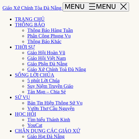
Giáo Xứ Chính Tòa Đà Nẵng
TRANG CHỦ
THÔNG BÁO
Thông Báo Hàng Tuần
Phân Công Phụng Vụ
Thông Báo Khác
THỜI SỰ
Giáo Hội Hoàn Vũ
Giáo Hội Việt Nam
Giáo Phận Đà Nẵng
Giáo Xứ Chính Toà Đà Nẵng
SỐNG LỜI CHÚA
5 phút Lời Chúa
Suy Niệm Truyền Giáo
Tản Mạn – Chia Sẻ
SỨ VỤ
Bản Tin Hiệp Thông Sứ Vụ
Vườn Thơ Cầu Nguyện
HỌC HỎI
Tìm hiểu Thánh Kinh
YouCat
CHÂN DUNG CÁC GIÁO XỨ
Giáo Hạt Đà Nẵng