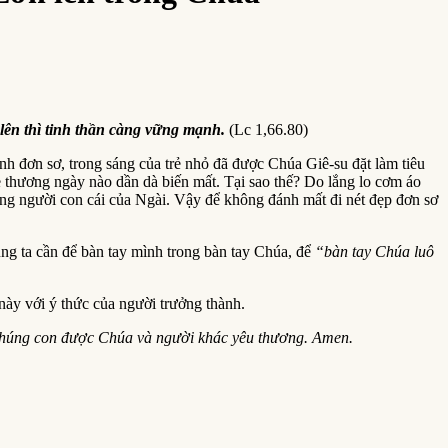
 lên thì tinh thần càng vững mạnh.
(Lc 1,66.80)
nh đơn sơ, trong sáng của trẻ nhỏ đã được Chúa Giê-su đặt làm tiêu
dễ thương ngày nào dần dà biến mất. Tại sao thế? Do lắng lo cơm áo
ững người con cái của Ngài. Vậy để không đánh mất đi nét đẹp đơn sơ
úng ta cần để bàn tay mình trong bàn tay Chúa, để
“bàn tay Chúa luô
này với ý thức của người trưởng thành.
 chúng con được Chúa và người khác yêu thương. Amen.