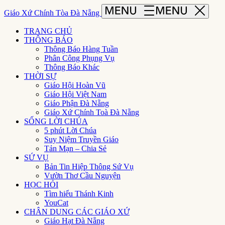
Giáo Xứ Chính Tòa Đà Nẵng
TRANG CHỦ
THÔNG BÁO
Thông Báo Hàng Tuần
Phân Công Phụng Vụ
Thông Báo Khác
THỜI SỰ
Giáo Hội Hoàn Vũ
Giáo Hội Việt Nam
Giáo Phận Đà Nẵng
Giáo Xứ Chính Toà Đà Nẵng
SỐNG LỜI CHÚA
5 phút Lời Chúa
Suy Niệm Truyền Giáo
Tản Mạn – Chia Sẻ
SỨ VỤ
Bản Tin Hiệp Thông Sứ Vụ
Vườn Thơ Cầu Nguyện
HỌC HỎI
Tìm hiểu Thánh Kinh
YouCat
CHÂN DUNG CÁC GIÁO XỨ
Giáo Hạt Đà Nẵng