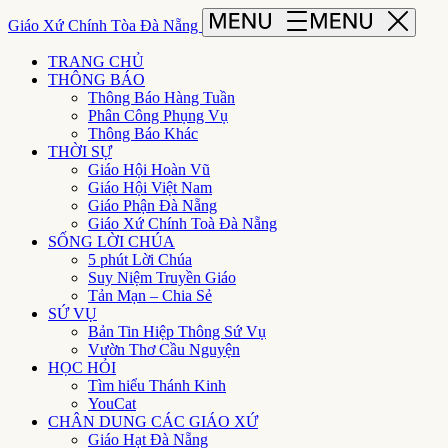
Giáo Xứ Chính Tòa Đà Nẵng
TRANG CHỦ
THÔNG BÁO
Thông Báo Hàng Tuần
Phân Công Phụng Vụ
Thông Báo Khác
THỜI SỰ
Giáo Hội Hoàn Vũ
Giáo Hội Việt Nam
Giáo Phận Đà Nẵng
Giáo Xứ Chính Toà Đà Nẵng
SỐNG LỜI CHÚA
5 phút Lời Chúa
Suy Niệm Truyền Giáo
Tản Mạn – Chia Sẻ
SỨ VỤ
Bản Tin Hiệp Thông Sứ Vụ
Vườn Thơ Cầu Nguyện
HỌC HỎI
Tìm hiểu Thánh Kinh
YouCat
CHÂN DUNG CÁC GIÁO XỨ
Giáo Hạt Đà Nẵng