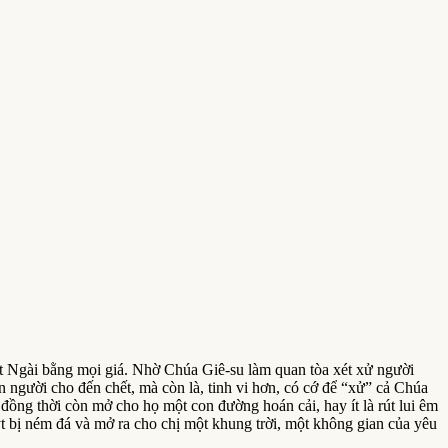
ết Ngài bằng mọi giá. Nhờ Chúa Giê-su làm quan tòa xét xử người
n người cho đến chết, mà còn là, tinh vi hơn, có cớ để “xử” cả Chúa
ồng thời còn mở cho họ một con đường hoán cải, hay ít là rút lui êm
t bị ném đá và mở ra cho chị một khung trời, một không gian của yêu