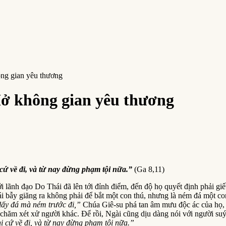
ng gian yêu thương
ở không gian yêu thương
 cứ về đi, và từ nay đừng phạm tội nữa.”
(Ga 8,11)
 lãnh đạo Do Thái đã lên tới đỉnh điểm, đến độ họ quyết định phải gi
 Cái bẫy giăng ra không phải để bắt một con thú, nhưng là ném đá một co
c lấy đá mà ném trước đi,”
Chúa Giê-su phá tan âm mưu độc ác của họ, đ
 chăm xét xử người khác. Để rồi, Ngài cũng dịu dàng nói với người suý
hị cứ về đi, và từ nay đừng phạm tội nữa.”