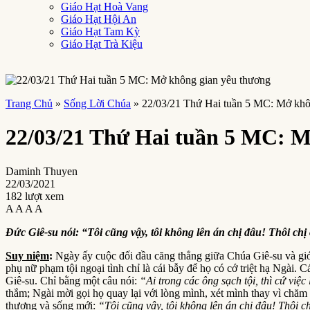
Giáo Hạt Hoà Vang
Giáo Hạt Hội An
Giáo Hạt Tam Kỳ
Giáo Hạt Trà Kiệu
Trang Chủ
»
Sống Lời Chúa
»
22/03/21 Thứ Hai tuần 5 MC: Mở khô
22/03/21 Thứ Hai tuần 5 MC: M
Daminh Thuyen
22/03/2021
182 lượt xem
A
A
A
A
Đức Giê-su nói: “Tôi cũng vậy, tôi không lên án chị đâu! Thôi chị
Suy niệm
:
Ngày ấy cuộc đối đầu căng thẳng giữa Chúa Giê-su và giới
phụ nữ phạm tội ngoại tình chỉ là cái bẫy để họ có cớ triệt hạ Ngài.
Giê-su. Chỉ bằng một câu nói:
“Ai trong các ông sạch tội, thì cứ việ
thắm; Ngài mời gọi họ quay lại với lòng mình, xét mình thay vì chăm
thương và sống mới:
“Tôi cũng vậy, tôi không lên án chị đâu! Thôi c