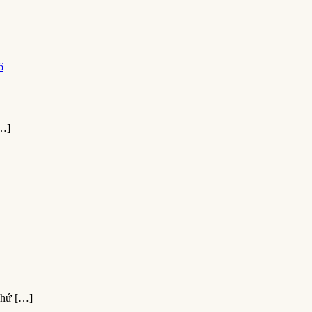
…]
hứ […]