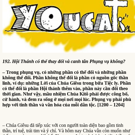
192. Hội Thánh có thể thay đổi và canh tân Phụng vụ không?
– Trong phụng vụ, có những phần có thể đổi và những phần
không thể đổi. Phần không thể đổi là phần có nguồn gốc thần
linh, ví dụ: những Lời của Chúa Giêsu trong bữa Tiệc ly. Phần
có thể đổi là phần Hội thánh thêm vào, phần này cần đổi theo
thời gian. Như vậy, mầu nhiệm Chúa Kitô phải được công bố,
cử hành, và đem ra sống ở mọi nơi mọi lúc. Phụng vụ phải phù
hợp với tinh thần và văn hóa của mỗi dân tộc. [1200 – 1204]
– Chúa Giêsu đã tiếp xúc với con người toàn diện bao gồm tinh
thần, trí tuệ, trái tim và ý chí. Và hôm nay Chúa vẫn còn muốn như