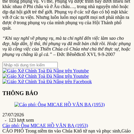
thế trong phụng vụ. Vì thế, Phụng vụ được trình bày dưới nhiều nét
khác nhau ở Phi châu và ở Âu châu…, trong nhà nguyện nhỏ hoặc
dịp đại hội giới trẻ thế giới. Phụng vụ ở các xứ đạo có bộ mặt khác
với ở các tu viện. Nhưng luôn luôn mọi người mọi nơi phải nhận ra
được ở trong phụng vụ của mình phụng vụ của Hội Thánh phổ
quát.
“Khi suy nghĩ về phụng vụ, mà ta chỉ nghĩ đến việc làm sao cho
đẹp, hấp dẫn, lý thú, thì phụng vụ đã mất bản chất rồi. Hoặc phụng
vụ là công việc của Thiên Chúa có Chúa như chủ thể thực sự, hoặc
phụng vụ chẳng là gì cả.”
– Đức Bênêđictô XVI, 9-9-2007
THÔNG BÁO
27/07/2026
- 123 lượt xem
Cáo phó: Ông MICAE HỒ VĂN BA (1953)
CÁO PHÓ Trong niềm tin vào Chúa Kitô tử nạn và phục sinh,Giáo