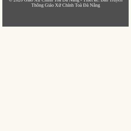
Thông Giáo Xứ Chính Toà Đà Nẵng