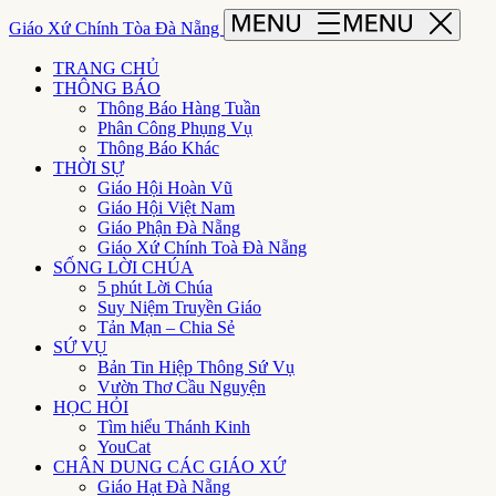
Giáo Xứ Chính Tòa Đà Nẵng
TRANG CHỦ
THÔNG BÁO
Thông Báo Hàng Tuần
Phân Công Phụng Vụ
Thông Báo Khác
THỜI SỰ
Giáo Hội Hoàn Vũ
Giáo Hội Việt Nam
Giáo Phận Đà Nẵng
Giáo Xứ Chính Toà Đà Nẵng
SỐNG LỜI CHÚA
5 phút Lời Chúa
Suy Niệm Truyền Giáo
Tản Mạn – Chia Sẻ
SỨ VỤ
Bản Tin Hiệp Thông Sứ Vụ
Vườn Thơ Cầu Nguyện
HỌC HỎI
Tìm hiểu Thánh Kinh
YouCat
CHÂN DUNG CÁC GIÁO XỨ
Giáo Hạt Đà Nẵng