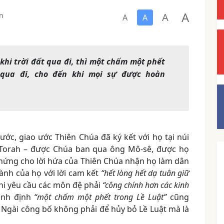
A
A
m
A
A
khi trời đất qua đi, thì một chấm một phết
 qua đi, cho đến khi mọi sự được hoàn
ước, giao ước Thiên Chúa đã ký kết với họ tại núi
là Torah – được Chúa ban qua ông Mô-sê, được họ
 chứng cho lời hứa của Thiên Chúa nhận họ làm dân
ành của họ với lời cam kết
“hết lòng hết dạ tuân giữ
khi yêu cầu các môn đệ phải
“công chính hơn các kinh
inh định
“một chấm một phết trong Lề Luật”
cũng
Ngài công bố không phải để hủy bỏ Lề Luật mà là