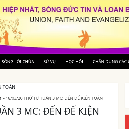
SỐNG LỜI CHÚA
SỨ VỤ
HỌC HỎI
CHÂN DUNG CÁC 
a
»
18/03/20 THỨ TƯ TUẦN 3 MC: ĐẾN ĐỂ KIỆN TOÀN
UẦN 3 MC: ĐẾN ĐỂ KIỆN