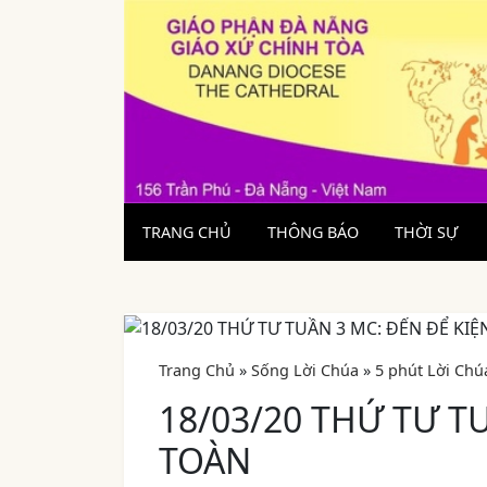
TRANG CHỦ
THÔNG BÁO
THỜI SỰ
Trang Chủ
»
Sống Lời Chúa
»
5 phút Lời Chú
18/03/20 THỨ TƯ T
TOÀN