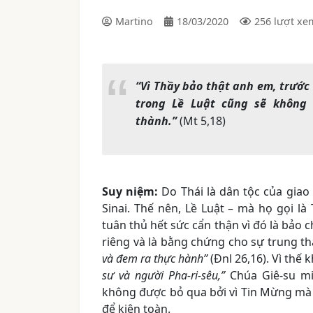
Martino
18/03/2020
256 lượt xe
“Vì Thầy bảo thật anh em, trước 
trong Lề Luật cũng sẽ không
thành.”
(Mt 5,18)
Suy niệm
:
Do Thái là dân tộc của giao 
Sinai. Thế nên, Lề Luật – mà họ gọi 
tuân thủ hết sức cẩn thận vì đó là bảo
riêng và là bằng chứng cho sự trung th
và đem ra thực hành”
(Đnl 26,16).
Vì thế 
sư và người Pha-ri-sêu,”
Chúa Giê-su m
không được bỏ qua bởi vì Tin Mừng mà 
để kiện toàn.