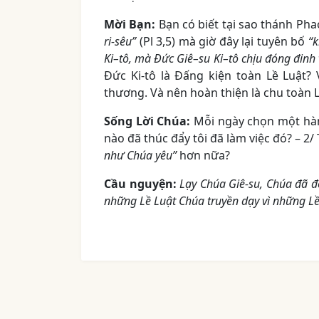
Mời Bạn
:
Bạn có biết tại sao thánh Pha
ri-sêu”
(Pl 3,5) mà giờ đây lại tuyên bố
“
k
Ki
–
tô, mà Đức Giê
–
su Ki
–
tô chịu đóng đinh
Đức Ki-tô là Đấng kiện toàn Lề Luật? 
thương. Và nên hoàn thiện là chu toàn L
Sống Lời Chúa
:
Mỗi ngày chọn một hành
nào đã thúc đẩy tôi đã làm việc đó? – 2/
như Chúa yêu”
hơn nữa?
Cầu nguyện
:
Lạy Chúa Giê-su, Chúa đã đế
những Lề Luật Chúa truyền dạy vì những Lề