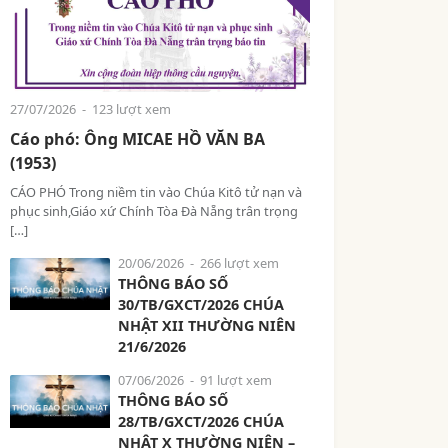
27/07/2026
- 123 lượt xem
Cáo phó: Ông MICAE HỒ VĂN BA
(1953)
CÁO PHÓ Trong niềm tin vào Chúa Kitô tử nạn và
phục sinh,Giáo xứ Chính Tòa Đà Nẵng trân trọng
[…]
20/06/2026
- 266 lượt xem
THÔNG BÁO SỐ
30/TB/GXCT/2026 CHÚA
NHẬT XII THƯỜNG NIÊN
21/6/2026
07/06/2026
- 91 lượt xem
THÔNG BÁO SỐ
28/TB/GXCT/2026 CHÚA
NHẬT X THƯỜNG NIÊN –