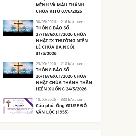
MÌNH VÀ MÁU THÁNH
CHÚA KITÔ 07/6/2026
30/05/2026
- 216 lượt xem
THÔNG BÁO SỐ
27/TB/GXCT/2026 CHÚA
NHẬT IX THƯỜNG NIÊN –
LỄ CHÚA BA NGÔI
31/5/2026
23/05/2026
- 218 lượt xem
THÔNG BÁO SỐ
26/TB/GXCT/2026 CHÚA
NHẬT CHÚA THÁNH THẦN
HIỆN XUỐNG 24/5/2026
18/05/2026
- 333 lượt xem
Cáo phó: Ông GIUSE ĐỖ
VĂN LỘC (1955)