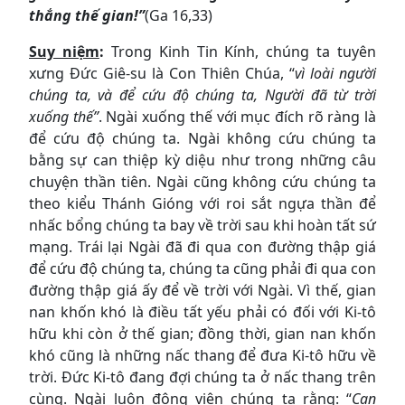
thắng thế gian!”
(Ga 16,33)
Suy niệm
:
Trong Kinh Tin Kính, chúng ta tuyên
xưng Đức Giê-su là Con Thiên Chúa, “
vì
loài người
chúng ta, và để cứu độ chúng ta, Người đã từ trời
xuống thế”
. Ngài xuống thế với mục đích rõ ràng là
để cứu độ chúng ta. Ngài không cứu chúng ta
bằng sự can thiệp kỳ diệu như trong những câu
chuyện thần tiên. Ngài cũng không cứu chúng ta
theo kiểu Thánh Gióng với roi sắt ngựa thần để
nhấc bổng chúng ta bay về trời sau khi hoàn tất sứ
mạng. Trái lại Ngài đã đi qua con đường thập giá
để cứu độ chúng ta, chúng ta cũng phải đi qua con
đường thập giá ấy để về trời với Ngài. Vì thế, gian
nan khốn khó là điều tất yếu phải có đối với Ki-tô
hữu khi còn ở thế gian; đồng thời, gian nan khốn
khó cũng là những nấc thang để đưa Ki-tô hữu về
trời. Đức Ki-tô đang đợi chúng ta ở nấc thang trên
cùng. Ngài luôn động viên chúng ta rằng: “
Can