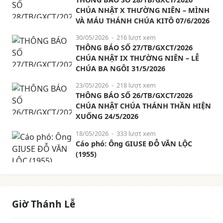
CHÚA NHẬT X THƯỜNG NIÊN – MÌNH
VÀ MÁU THÁNH CHÚA KITÔ 07/6/2026
30/05/2026
- 216 lượt xem
THÔNG BÁO SỐ 27/TB/GXCT/2026
CHÚA NHẬT IX THƯỜNG NIÊN – LỄ
CHÚA BA NGÔI 31/5/2026
23/05/2026
- 218 lượt xem
THÔNG BÁO SỐ 26/TB/GXCT/2026
CHÚA NHẬT CHÚA THÁNH THẦN HIỆN
XUỐNG 24/5/2026
18/05/2026
- 333 lượt xem
Cáo phó: Ông GIUSE ĐỖ VĂN LỘC
(1955)
Giờ Thánh Lễ