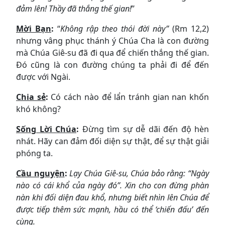
đảm lên! Thầy đã thắng thế gian!
”
Mời Bạn
:
“
Không
rập theo thói đời này”
(Rm 12,2)
nhưng vâng phục thánh ý Chúa Cha là con đường
mà Chúa Giê-su đã đi qua để chiến thắng thế gian.
Đó cũng là con đường chúng ta phải đi để đến
được với Ngài.
Chia sẻ
:
Có cách nào để lẩn tránh gian nan khốn
khó không?
Sống Lời Chúa
:
Đừng tìm sự dễ dãi đến độ hèn
nhát. Hãy can đảm đối diện sự thật, để sự thật giải
phóng ta.
Cầu nguyện
:
Lạy Chúa Giê-su, Chúa bảo rằng: “Ngày
nào có cái khổ của ngày đó”. Xin cho con đừng phàn
nàn khi đối diện đau khổ, nhưng biết nhìn lên Chúa để
được tiếp thêm sức mạnh, hầu có thể ‘chiến đấu’ đến
cùng.