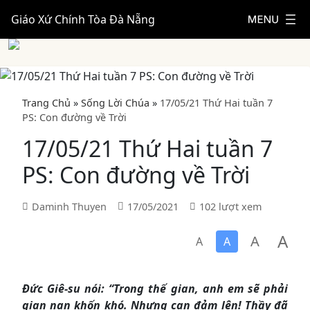
Giáo Xứ Chính Tòa Đà Nẵng
Trang Chủ
»
Sống Lời Chúa
»
17/05/21 Thứ Hai tuần 7
PS: Con đường về Trời
17/05/21 Thứ Hai tuần 7
PS: Con đường về Trời
Daminh Thuyen
17/05/2021
102 lượt xem
A
A
A
A
Đức Giê-su nói: “Trong thế gian, anh em sẽ phải
gian nan khốn khó. Nhưng can đảm lên! Thầy đã