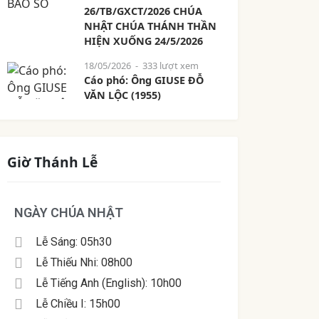
26/TB/GXCT/2026 CHÚA
NHẬT CHÚA THÁNH THẦN
HIỆN XUỐNG 24/5/2026
18/05/2026
- 333 lượt xem
Cáo phó: Ông GIUSE ĐỖ
VĂN LỘC (1955)
Giờ Thánh Lễ
NGÀY CHÚA NHẬT
Lễ Sáng: 05h30
Lễ Thiếu Nhi: 08h00
Lễ Tiếng Anh (English): 10h00
Lễ Chiều I: 15h00