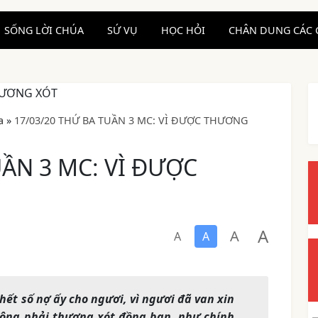
SỐNG LỜI CHÚA
SỨ VỤ
HỌC HỎI
CHÂN DUNG CÁC 
a
»
17/03/20 THỨ BA TUẦN 3 MC: VÌ ĐƯỢC THƯƠNG
UẦN 3 MC: VÌ ĐƯỢC
A
A
A
A
 hết số nợ ấy cho ngươi, vì ngươi đã van xin
không phải thương xót đồng bạn, như chính