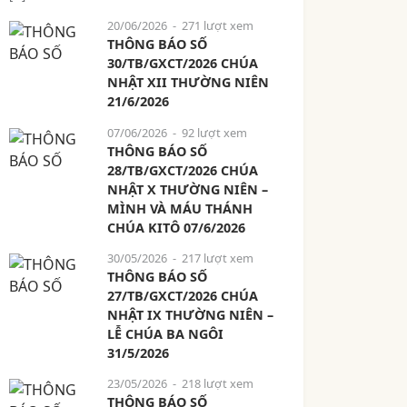
20/06/2026
- 271 lượt xem
THÔNG BÁO SỐ
30/TB/GXCT/2026 CHÚA
NHẬT XII THƯỜNG NIÊN
21/6/2026
07/06/2026
- 92 lượt xem
THÔNG BÁO SỐ
28/TB/GXCT/2026 CHÚA
NHẬT X THƯỜNG NIÊN –
MÌNH VÀ MÁU THÁNH
CHÚA KITÔ 07/6/2026
30/05/2026
- 217 lượt xem
THÔNG BÁO SỐ
27/TB/GXCT/2026 CHÚA
NHẬT IX THƯỜNG NIÊN –
LỄ CHÚA BA NGÔI
31/5/2026
23/05/2026
- 218 lượt xem
THÔNG BÁO SỐ