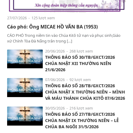
27/07/2026
- 125 lượt xem
Cáo phó: Ông MICAE HỒ VĂN BA (1953)
CÁO PHÓ Trong niềm tin vào Chúa Kitô tử nạn và phục sinh,Giáo
xứ Chính Tòa Đà Nẵng trân trọng […]
20/06/2026
- 268 lượt xem
THÔNG BÁO SỐ 30/TB/GXCT/2026
CHÚA NHẬT XII THƯỜNG NIÊN
21/6/2026
07/06/2026
- 92 lượt xem
THÔNG BÁO SỐ 28/TB/GXCT/2026
CHÚA NHẬT X THƯỜNG NIÊN – MÌNH
VÀ MÁU THÁNH CHÚA KITÔ 07/6/2026
30/05/2026
- 216 lượt xem
THÔNG BÁO SỐ 27/TB/GXCT/2026
CHÚA NHẬT IX THƯỜNG NIÊN – LỄ
CHÚA BA NGÔI 31/5/2026