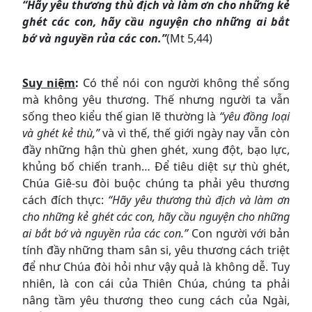
“Hãy yêu thương thù địch và làm ơn cho những kẻ
ghét các con, hãy cầu nguyện cho những ai bắt
bớ và nguyền rủa các con.”
(Mt 5,44)
Suy niệm
:
Có thể nói con người không thể sống
mà không yêu thương. Thế nhưng người ta vẫn
sống theo kiểu thế gian lẽ thường là
“yêu đồng loại
và ghét kẻ thù,”
và vì thế, thế giới ngày nay vẫn còn
đầy những hận thù ghen ghét, xung đột, bạo lực,
khủng bố chiến tranh… Để tiêu diệt sự thù ghét,
Chúa Giê-su đòi buộc chúng ta phải yêu thương
cách đích thực:
“Hãy yêu thương thù địch và làm ơn
cho những kẻ ghét các con, hãy cầu nguyện cho những
ai bắt bớ và nguyền rủa các con.”
Con người với bản
tính đầy những tham sân si, yêu thương cách triệt
để như Chúa đòi hỏi như vậy quả là không dễ. Tuy
nhiên, là con cái của Thiên Chúa, chúng ta phải
nâng tầm yêu thương theo cung cách của Ngài,