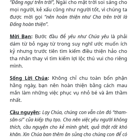
“Đấng ngự trên trời”,
Ngài cho mặt trời soi sáng cho
mọi người, kẻ xấu cũng như người tốt, vì chúng ta
được mời gọi
“nên hoàn thiện như Cha trên trời là
Đấng hoàn thiện”.
Mời Bạn
:
Bước đầu để
yêu như Chúa yêu
là phải
dám từ bỏ ngay từ trong suy nghĩ ước muốn ích
kỷ nhưng trước tiên tìm kiếm điều thiện hảo cho
tha nhân thay vì tìm kiếm lợi lộc thú vui cho riêng
mình.
Sống Lời Chúa
:
Không chỉ chu toàn bổn phận
hằng ngày, bạn nên hoàn thiện bằng cách mau
mắn làm những việc phục vụ nhỏ bé và âm thầm
nhất.
Cầu nguyện
:
Lạy Chúa, chúng con vẫn còn đó “tham-
sân-si” của kiếp thụ tạo. Cho nên việc yêu người không
thích, cầu nguyện cho kẻ mình ghét, quả thật rất khó
khăn. Xin Chúa ban thêm ân sủng cho chúng con để có