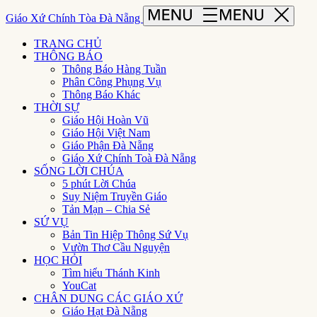
Giáo Xứ Chính Tòa Đà Nẵng
TRANG CHỦ
THÔNG BÁO
Thông Báo Hàng Tuần
Phân Công Phụng Vụ
Thông Báo Khác
THỜI SỰ
Giáo Hội Hoàn Vũ
Giáo Hội Việt Nam
Giáo Phận Đà Nẵng
Giáo Xứ Chính Toà Đà Nẵng
SỐNG LỜI CHÚA
5 phút Lời Chúa
Suy Niệm Truyền Giáo
Tản Mạn – Chia Sẻ
SỨ VỤ
Bản Tin Hiệp Thông Sứ Vụ
Vườn Thơ Cầu Nguyện
HỌC HỎI
Tìm hiểu Thánh Kinh
YouCat
CHÂN DUNG CÁC GIÁO XỨ
Giáo Hạt Đà Nẵng