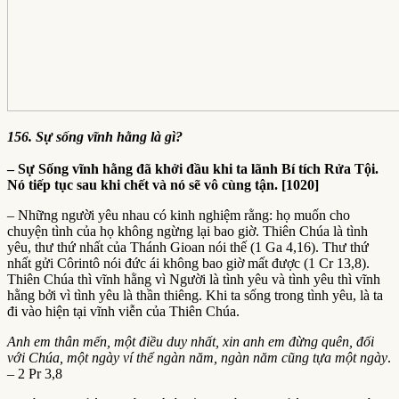
156. Sự sống vĩnh hằng là gì?
– Sự Sống vĩnh hằng đã khởi đầu khi ta lãnh Bí tích Rửa Tội.
Nó tiếp tục sau khi chết và nó sẽ vô cùng tận. [1020]
– Những người yêu nhau có kinh nghiệm rằng: họ muốn cho
chuyện tình của họ không ngừng lại bao giờ. Thiên Chúa là tình
yêu, thư thứ nhất của Thánh Gioan nói thế (1 Ga 4,16). Thư thứ
nhất gửi Côrintô nói đức ái không bao giờ mất được (1 Cr 13,8).
Thiên Chúa thì vĩnh hằng vì Người là tình yêu và tình yêu thì vĩnh
hằng bởi vì tình yêu là thần thiêng. Khi ta sống trong tình yêu, là ta
đi vào hiện tại vĩnh viễn của Thiên Chúa.
Anh em thân mến, một điều duy nhất, xin anh em đừng quên, đối
với Chúa, một ngày ví thể ngàn năm, ngàn năm cũng tựa một ngày
.
– 2 Pr 3,8