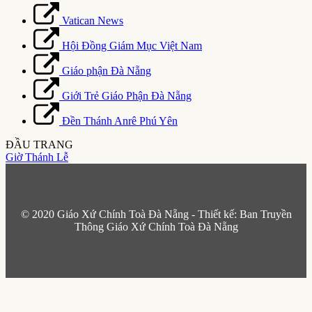
Vatican News
Hội Đồng Giám Mục Việt Nam
Giáo phận Đà Nẵng
Giới Trẻ Giáo Phận Đà Nẵng
Đền Thánh Anrê Phú Yên
ĐẦU TRANG
Giờ Thánh Lễ
© 2020 Giáo Xứ Chính Toà Đà Nẵng - Thiết kế: Ban Truyền
Thông Giáo Xứ Chính Toà Đà Nẵng