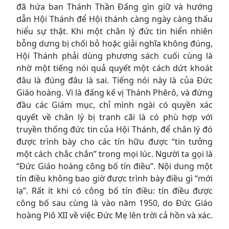
đã hứa ban Thánh Thần Đấng gìn giữ và hướng
dẫn Hội Thánh để Hội thánh càng ngày càng thấu
hiểu sự thật. Khi một chân lý đức tin hiển nhiên
bỗng dưng bị chối bỏ hoặc giải nghĩa không đúng,
Hội Thánh phải dùng phương sách cuối cùng là
nhờ một tiếng nói quả quyết một cách dứt khoát
đâu là đúng đâu là sai. Tiếng nói này là của Đức
Giáo hoàng. Vì là đấng kế vị Thánh Phêrô, và đứng
đầu các Giám mục, chỉ mình ngài có quyền xác
quyết về chân lý bị tranh cãi là có phù hợp với
truyền thống đức tin của Hội Thánh, để chân lý đó
được trình bày cho các tín hữu được “tin tưởng
một cách chắc chắn” trong mọi lúc. Người ta gọi là
“Đức Giáo hoàng công bố tín điều”. Nội dung một
tín điều không bao giờ được trình bày điều gì “mới
lạ”. Rất ít khi có công bố tín điều: tín điều được
công bố sau cùng là vào năm 1950, do Đức Giáo
hoàng Piô XII về việc Đức Mẹ lên trời cả hồn và xác.