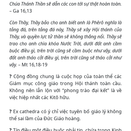
Chúa Thánh Thần sẽ dẫn các con tới sự thật hoàn toàn.
– Ga 16,13
Còn Thầy, Thầy bảo cho anh biết anh là Phêrô nghĩa là
tảng đá, trên tảng đá này, Thầy sẽ xây Hội thánh của
Thầy, và quyền lực tử thần sẽ không thắng nổi. Thầy sẽ
trao cho anh chìa khóa Nước Trời, dưới đất anh cầm
buộc điều gì, trên trời cũng sẽ cầm buộc như vậy, dưới
đất anh tháo cởi điều gì, trên trời cũng sẽ tháo cởi như
vậy.
– Mt 16,18-19
?
Cộng đồng chung là cuộc họp của toàn thể các
Giám mục công giáo trong Hội thánh toàn cầu.
Không nên lẫn lộn với “phong trào đại kết” là về
việc hiệp nhất các Kitô hữu.
?
Ex cathedra có ý chỉ việc tuyên bố giáo lý không
thể sai lầm của Đức Giáo hoàng.
?
Tín điều một điều buộc phải tin, chứa trong Kinh