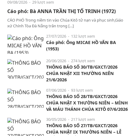
09/08/2026
- 29 lượt xem
Cáo phó: Bà ANNA TRẦN THỊ TỐ TRINH (1972)
CÁO PHÓ Trong niềm tin vào Chúa Kitô tử nạn và phục sinh,Giáo
xứ Chính Tòa Đà Nẵng trân trọng […]
27/07/2026
- 132 lượt xem
Cáo phó: Ông MICAE HỒ VĂN BA
(1953)
20/06/2026
- 274 lượt xem
THÔNG BÁO SỐ 30/TB/GXCT/2026
CHÚA NHẬT XII THƯỜNG NIÊN
21/6/2026
07/06/2026
- 93 lượt xem
THÔNG BÁO SỐ 28/TB/GXCT/2026
CHÚA NHẬT X THƯỜNG NIÊN – MÌNH
VÀ MÁU THÁNH CHÚA KITÔ 07/6/2026
30/05/2026
- 217 lượt xem
THÔNG BÁO SỐ 27/TB/GXCT/2026
CHÚA NHẬT IX THƯỜNG NIÊN – LỄ