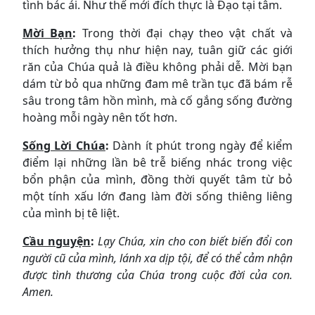
tình bác ái. Như thế mới đích thực là Đạo tại tâm.
Mời Bạn
:
Trong thời đại chạy theo vật chất và
thích hưởng thụ như hiện nay, tuân giữ các giới
răn của Chúa quả là điều không phải dễ. Mời bạn
dám từ bỏ qua những đam mê trần tục đã bám rễ
sâu trong tâm hồn mình, mà cố gắng sống đường
hoàng mỗi ngày nên tốt hơn.
Sống Lời Chúa
:
Dành ít phút trong ngày để kiểm
điểm lại những lần bê trễ biếng nhác trong việc
bổn phận của mình, đồng thời quyết tâm từ bỏ
một tính xấu lớn đang làm đời sống thiêng liêng
của mình bị tê liệt.
Cầu nguyện
:
Lạy Chúa, xin cho con biết biến đổi con
người cũ của mình, lánh xa dịp tội, để có thể cảm nhận
được tình thương của Chúa trong cuộc đời của con.
Amen.