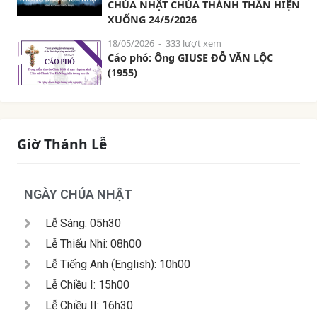
CHÚA NHẬT CHÚA THÁNH THẦN HIỆN
XUỐNG 24/5/2026
18/05/2026
- 333 lượt xem
Cáo phó: Ông GIUSE ĐỖ VĂN LỘC
(1955)
Giờ Thánh Lễ
NGÀY CHÚA NHẬT
Lễ Sáng: 05h30
Lễ Thiếu Nhi: 08h00
Lễ Tiếng Anh (English): 10h00
Lễ Chiều I: 15h00
Lễ Chiều II: 16h30