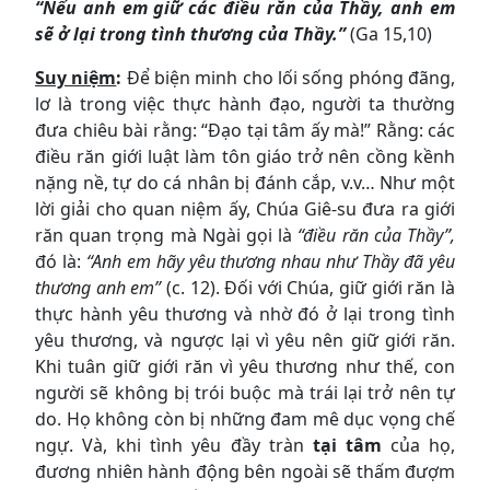
“Nếu anh em giữ các điều răn của Thầy, anh em
sẽ ở lại trong tình thương của Thầy.”
(Ga 15,10)
Suy niệm
:
Để biện minh cho lối sống phóng đãng,
lơ là trong việc thực hành đạo, người ta thường
đưa chiêu bài rằng: “Đạo tại tâm ấy mà!” Rằng: các
điều răn giới luật làm tôn giáo trở nên cồng kềnh
nặng nề, tự do cá nhân bị đánh cắp, v.v… Như một
lời giải cho quan niệm ấy, Chúa Giê-su đưa ra giới
răn quan trọng mà Ngài gọi là
“điều răn của Thầy”,
đó là:
“Anh em hãy yêu thương nhau như Thầy đã yêu
thương anh em”
(c. 12). Đối với Chúa, giữ giới răn là
thực hành yêu thương và nhờ đó ở lại trong tình
yêu thương, và ngược lại vì yêu nên giữ giới răn.
Khi tuân giữ giới răn vì yêu thương như thế, con
người sẽ không bị trói buộc mà trái lại trở nên tự
do. Họ không còn bị những đam mê dục vọng chế
ngự. Và, khi tình yêu đầy tràn
tại tâm
của họ,
đương nhiên hành động bên ngoài sẽ thấm đượm