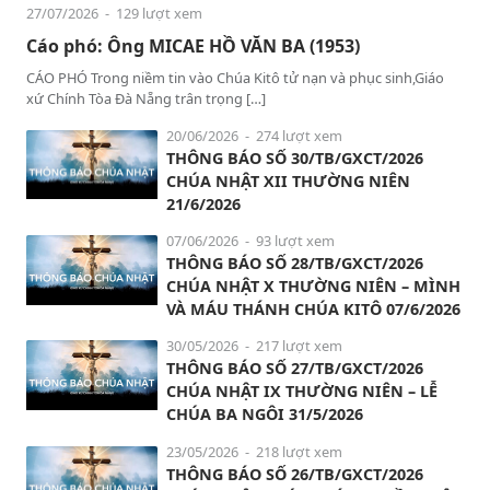
27/07/2026
- 129 lượt xem
Cáo phó: Ông MICAE HỒ VĂN BA (1953)
CÁO PHÓ Trong niềm tin vào Chúa Kitô tử nạn và phục sinh,Giáo
xứ Chính Tòa Đà Nẵng trân trọng […]
20/06/2026
- 274 lượt xem
THÔNG BÁO SỐ 30/TB/GXCT/2026
CHÚA NHẬT XII THƯỜNG NIÊN
21/6/2026
07/06/2026
- 93 lượt xem
THÔNG BÁO SỐ 28/TB/GXCT/2026
CHÚA NHẬT X THƯỜNG NIÊN – MÌNH
VÀ MÁU THÁNH CHÚA KITÔ 07/6/2026
30/05/2026
- 217 lượt xem
THÔNG BÁO SỐ 27/TB/GXCT/2026
CHÚA NHẬT IX THƯỜNG NIÊN – LỄ
CHÚA BA NGÔI 31/5/2026
23/05/2026
- 218 lượt xem
THÔNG BÁO SỐ 26/TB/GXCT/2026