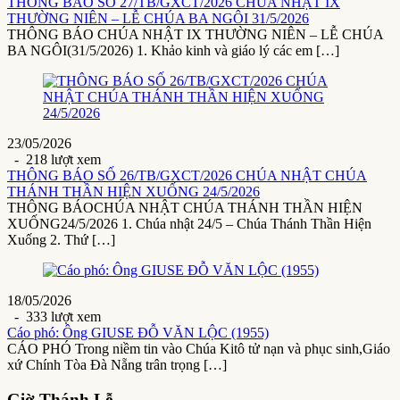
THÔNG BÁO SỐ 27/TB/GXCT/2026 CHÚA NHẬT IX
THƯỜNG NIÊN – LỄ CHÚA BA NGÔI 31/5/2026
THÔNG BÁO CHÚA NHẬT IX THƯỜNG NIÊN – LỄ CHÚA
BA NGÔI(31/5/2026) 1. Khảo kinh và giáo lý các em […]
23/05/2026
- 218 lượt xem
THÔNG BÁO SỐ 26/TB/GXCT/2026 CHÚA NHẬT CHÚA
THÁNH THẦN HIỆN XUỐNG 24/5/2026
THÔNG BÁOCHÚA NHẬT CHÚA THÁNH THẦN HIỆN
XUỐNG24/5/2026 1. Chúa nhật 24/5 – Chúa Thánh Thần Hiện
Xuống 2. Thứ […]
18/05/2026
- 333 lượt xem
Cáo phó: Ông GIUSE ĐỖ VĂN LỘC (1955)
CÁO PHÓ Trong niềm tin vào Chúa Kitô tử nạn và phục sinh,Giáo
xứ Chính Tòa Đà Nẵng trân trọng […]
Giờ Thánh Lễ