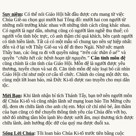
Suy niệm
:
Có thể nói Giáo Hội bắt đầu được cưu mang từ việc
Chúa Giê-su chọn gọi mười hai Tông đồ: mười hai con người từ
những môi trường khác nhau với những tính cách cũng khác nhau.
Có người là ngư dân, nhưng cũng có người làm nghề thu thuế; có
người vốn tính bộc trực, có anh thậm chí quá khích, bên cạnh người
có tính hiền lành. Tất cả có một mẫu số chung tạo nên sự hiệp nhất:
đến và ở lại với Thầy Giê-su và để đi theo Ngài. Nhờ sức mạnh
Thầy ban, các ông ra đi với quyền năng
“
trên các thần ô uế”
và
quyền
“
chữa hết các bệnh hoạn tật nguyền.”
Căn tính môn đệ
cũng chính là căn tính của Giáo Hội. Môn đệ là người được yêu
thương, tuyển chọn và sai đi. Căn tính môn đệ này loại bỏ cái nhìn
Giáo Hội chỉ như một cơ cấu tổ chức. Chính do cùng một đức tin,
cùng một lời loan báo, mà Đức Ki-tô được rao truyền cho mọi dân
tộc.
Mời Bạn
:
Khi lãnh nhận bí tích Thánh Tẩy, bạn trở nên người môn
đệ Chúa Ki-tô và cũng nhận lãnh sứ mạng loan báo Tin Mừng cứu
độ, đem ơn chữa lành cho anh chị em. Mọi cử chỉ nhỏ bé, âm thầm
của bạn cũng có thể chuyển thông tình yêu của Chúa đến với họ,
nhờ đó những tâm hồn lạnh lẽo được sưởi ấm, mọi thương tích được
chữa lành, ảnh hưởng độc dữ của quỷ ma được đuổi xa.
Sống Lời Chúa
:
Tôi loan báo Chúa Ki-tô trước tiên bằng cuộc