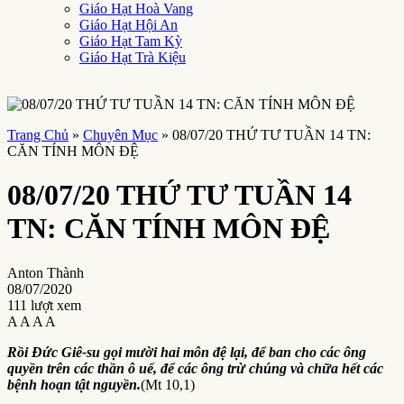
Giáo Hạt Hoà Vang
Giáo Hạt Hội An
Giáo Hạt Tam Kỳ
Giáo Hạt Trà Kiệu
Trang Chủ
»
Chuyên Mục
»
08/07/20 THỨ TƯ TUẦN 14 TN:
CĂN TÍNH MÔN ĐỆ
08/07/20 THỨ TƯ TUẦN 14
TN: CĂN TÍNH MÔN ĐỆ
Anton Thành
08/07/2020
111 lượt xem
A
A
A
A
Rồi Đức Giê-su gọi mười hai môn đệ lại, để ban cho các ông
quyền trên các thần ô uế, để các ông trừ chúng và chữa hết các
bệnh hoạn tật nguyền.
(Mt 10,1)