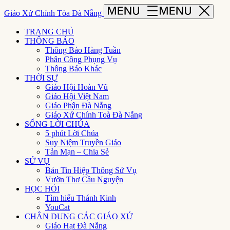
Giáo Xứ Chính Tòa Đà Nẵng
TRANG CHỦ
THÔNG BÁO
Thông Báo Hàng Tuần
Phân Công Phụng Vụ
Thông Báo Khác
THỜI SỰ
Giáo Hội Hoàn Vũ
Giáo Hội Việt Nam
Giáo Phận Đà Nẵng
Giáo Xứ Chính Toà Đà Nẵng
SỐNG LỜI CHÚA
5 phút Lời Chúa
Suy Niệm Truyền Giáo
Tản Mạn – Chia Sẻ
SỨ VỤ
Bản Tin Hiệp Thông Sứ Vụ
Vườn Thơ Cầu Nguyện
HỌC HỎI
Tìm hiểu Thánh Kinh
YouCat
CHÂN DUNG CÁC GIÁO XỨ
Giáo Hạt Đà Nẵng