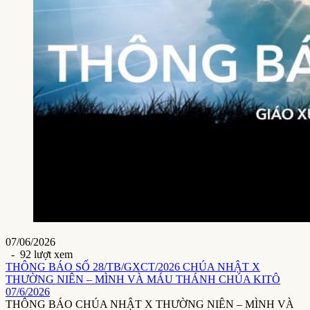
07/06/2026
- 92 lượt xem
THÔNG BÁO SỐ 28/TB/GXCT/2026 CHÚA NHẬT X
THƯỜNG NIÊN – MÌNH VÀ MÁU THÁNH CHÚA KITÔ
07/6/2026
THÔNG BÁO CHÚA NHẬT X THƯỜNG NIÊN – MÌNH VÀ