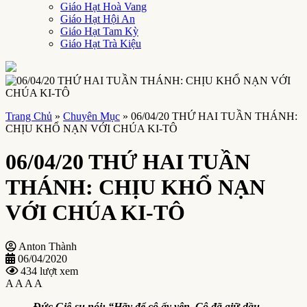
Giáo Hạt Hoà Vang
Giáo Hạt Hội An
Giáo Hạt Tam Kỳ
Giáo Hạt Trà Kiệu
Trang Chủ
»
Chuyên Mục
»
06/04/20 THỨ HAI TUẦN THÁNH:
CHỊU KHỔ NẠN VỚI CHÚA KI-TÔ
06/04/20 THỨ HAI TUẦN
THÁNH: CHỊU KHỔ NẠN
VỚI CHÚA KI-TÔ
Anton Thành
06/04/2020
434 lượt xem
A
A
A
A
Đức Giê-su nói: “Hãy để cô ấy yên. Cô đã giữ dầu