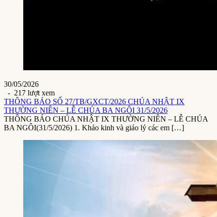
30/05/2026
- 217 lượt xem
THÔNG BÁO SỐ 27/TB/GXCT/2026 CHÚA NHẬT IX
THƯỜNG NIÊN – LỄ CHÚA BA NGÔI 31/5/2026
THÔNG BÁO CHÚA NHẬT IX THƯỜNG NIÊN – LỄ CHÚA
BA NGÔI(31/5/2026) 1. Khảo kinh và giáo lý các em […]