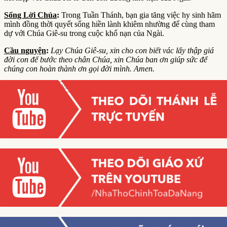
Sống Lời Chúa
:
Trong Tuần Thánh, bạn gia tăng việc hy sinh hãm
mình đồng thời quyết sống hiền lành khiêm nhường để cùng tham
dự với Chúa Giê-su trong cuộc khổ nạn của Ngài.
Cầu nguyện
:
Lạy Chúa Giê-su, xin cho con biết vác lấy thập giá
đời con để bước theo chân Chúa, xin Chúa ban ơn giúp sức để
chúng con hoàn thành ơn gọi đời mình. Amen.