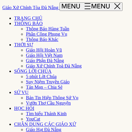
Giáo Xứ Chính Tòa Đà Nẵng
TRANG CHỦ
THÔNG BÁO
Thông Báo Hàng Tuần
Phân Công Phụng Vụ
Thông Báo Khác
THỜI SỰ
Giáo Hội Hoàn Vũ
Giáo Hội Việt Nam
Giáo Phận Đà Nẵng
Giáo Xứ Chính Toà Đà Nẵng
SỐNG LỜI CHÚA
5 phút Lời Chúa
Suy Niệm Truyền Giáo
Tản Mạn – Chia Sẻ
SỨ VỤ
Bản Tin Hiệp Thông Sứ Vụ
Vườn Thơ Cầu Nguyện
HỌC HỎI
Tìm hiểu Thánh Kinh
YouCat
CHÂN DUNG CÁC GIÁO XỨ
Giáo Hạt Đà Nẵng