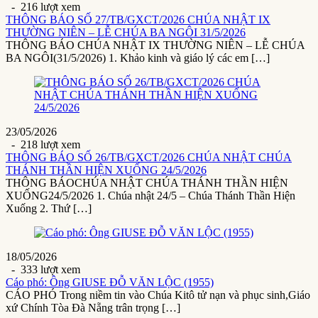
- 216 lượt xem
THÔNG BÁO SỐ 27/TB/GXCT/2026 CHÚA NHẬT IX
THƯỜNG NIÊN – LỄ CHÚA BA NGÔI 31/5/2026
THÔNG BÁO CHÚA NHẬT IX THƯỜNG NIÊN – LỄ CHÚA
BA NGÔI(31/5/2026) 1. Khảo kinh và giáo lý các em […]
23/05/2026
- 218 lượt xem
THÔNG BÁO SỐ 26/TB/GXCT/2026 CHÚA NHẬT CHÚA
THÁNH THẦN HIỆN XUỐNG 24/5/2026
THÔNG BÁOCHÚA NHẬT CHÚA THÁNH THẦN HIỆN
XUỐNG24/5/2026 1. Chúa nhật 24/5 – Chúa Thánh Thần Hiện
Xuống 2. Thứ […]
18/05/2026
- 333 lượt xem
Cáo phó: Ông GIUSE ĐỖ VĂN LỘC (1955)
CÁO PHÓ Trong niềm tin vào Chúa Kitô tử nạn và phục sinh,Giáo
xứ Chính Tòa Đà Nẵng trân trọng […]