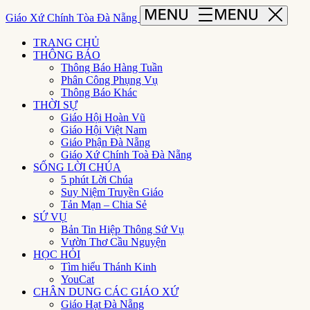
Giáo Xứ Chính Tòa Đà Nẵng
TRANG CHỦ
THÔNG BÁO
Thông Báo Hàng Tuần
Phân Công Phụng Vụ
Thông Báo Khác
THỜI SỰ
Giáo Hội Hoàn Vũ
Giáo Hội Việt Nam
Giáo Phận Đà Nẵng
Giáo Xứ Chính Toà Đà Nẵng
SỐNG LỜI CHÚA
5 phút Lời Chúa
Suy Niệm Truyền Giáo
Tản Mạn – Chia Sẻ
SỨ VỤ
Bản Tin Hiệp Thông Sứ Vụ
Vườn Thơ Cầu Nguyện
HỌC HỎI
Tìm hiểu Thánh Kinh
YouCat
CHÂN DUNG CÁC GIÁO XỨ
Giáo Hạt Đà Nẵng