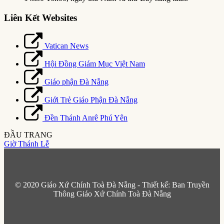
Liên Kết Websites
Vatican News
Hội Đồng Giám Mục Việt Nam
Giáo phận Đà Nẵng
Giới Trẻ Giáo Phận Đà Nẵng
Đền Thánh Anrê Phú Yên
ĐẦU TRANG
Giờ Thánh Lễ
© 2020 Giáo Xứ Chính Toà Đà Nẵng - Thiết kế: Ban Truyền
Thông Giáo Xứ Chính Toà Đà Nẵng