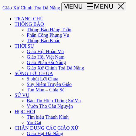
Giáo Xứ Chính Tòa Đà Nẵng
TRANG CHỦ
THÔNG BÁO
Thông Báo Hàng Tuần
Phân Công Phụng Vụ
Thông Báo Khác
THỜI SỰ
Giáo Hội Hoàn Vũ
Giáo Hội Việt Nam
Giáo Phận Đà Nẵng
Giáo Xứ Chính Toà Đà Nẵng
SỐNG LỜI CHÚA
5 phút Lời Chúa
Suy Niệm Truyền Giáo
Tản Mạn – Chia Sẻ
SỨ VỤ
Bản Tin Hiệp Thông Sứ Vụ
Vườn Thơ Cầu Nguyện
HỌC HỎI
Tìm hiểu Thánh Kinh
YouCat
CHÂN DUNG CÁC GIÁO XỨ
Giáo Hạt Đà Nẵng