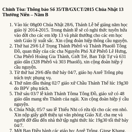
Chính Tòa:
T
hông báo Số 35
/TB/GXCT/2015 Chúa Nhật 13
Thường Niên – Năm B
Vào lúc 08g00 Chúa Nhật 28/6, Thánh Lễ bế giảng năm học
giáo lý 2014-2015. Trong thánh lễ sẽ có nghi thức tuyên hứa
vào đời cho các em lớp 13 và phát thưởng cho các em học
sinh Giáo lý xuất sắc. Xin cộng đoàn hiệp thông cầu nguyện.
Thứ hai 29/6 Lễ Trọng Thánh Phêrô và Thánh Phaolô Tông
Đồ, quan thầy của các cha Nguyên Phó Xứ Phêrô Lê Hưng,
Cha Phêrô Hoàng Gia Thành, Giới Trẻ, Ban Trật Tự và 631
giáo dân (328 Phêrô và 303 Phaolô), xin cộng đoàn hiệp ý
cầu nguyện.
Từ thứ hai 29/6 đến thứ bảy 04/7, giáo họ Anrê Trông phụ
trách trực phụng vụ.
Thứ năm đầu tháng 02/7 giáo xứ Chầu Thánh Thể lúc 19g30
do BPV phụ trách.
Thứ sáu 03/7 lễ kính Thánh Tôma Tông Đồ, giáo xứ có 48
giáo dân mang tên Thánh của ngài. Xin cộng đoàn hiệp ý cầu
nguyện.
Chúa Nhật, 05/7 sau lễ Thiếu Nhi có rửa tội cho các em nhỏ.
Xin nộp giấy giới thiệu tại văn phòng Giáo Xứ, cha mẹ và
người đỡ đầu đến nhà thờ tập nghi thức lúc 19g30 tối thứ bảy
04/7.
Mời Ban Điều hành các giáo họ: Anrê Trông, Giuse Khang,