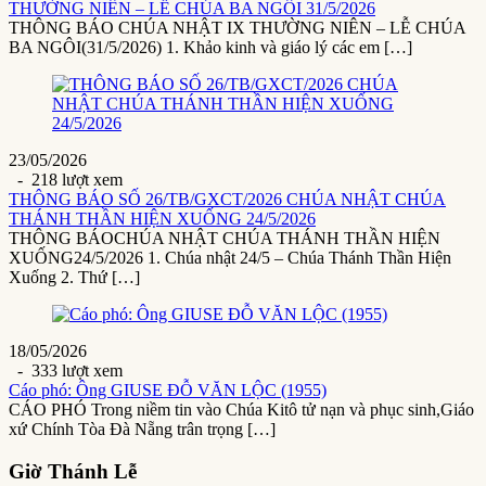
THƯỜNG NIÊN – LỄ CHÚA BA NGÔI 31/5/2026
THÔNG BÁO CHÚA NHẬT IX THƯỜNG NIÊN – LỄ CHÚA
BA NGÔI(31/5/2026) 1. Khảo kinh và giáo lý các em […]
23/05/2026
- 218 lượt xem
THÔNG BÁO SỐ 26/TB/GXCT/2026 CHÚA NHẬT CHÚA
THÁNH THẦN HIỆN XUỐNG 24/5/2026
THÔNG BÁOCHÚA NHẬT CHÚA THÁNH THẦN HIỆN
XUỐNG24/5/2026 1. Chúa nhật 24/5 – Chúa Thánh Thần Hiện
Xuống 2. Thứ […]
18/05/2026
- 333 lượt xem
Cáo phó: Ông GIUSE ĐỖ VĂN LỘC (1955)
CÁO PHÓ Trong niềm tin vào Chúa Kitô tử nạn và phục sinh,Giáo
xứ Chính Tòa Đà Nẵng trân trọng […]
Giờ Thánh Lễ