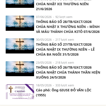
CHÚA NHẬT XII THƯỜNG NIÊN
21/6/2026
07/06/2026
- 92 lượt xem
THÔNG BÁO SỐ 28/TB/GXCT/2026
CHÚA NHẬT X THƯỜNG NIÊN – MÌNH
VÀ MÁU THÁNH CHÚA KITÔ 07/6/2026
30/05/2026
- 217 lượt xem
THÔNG BÁO SỐ 27/TB/GXCT/2026
CHÚA NHẬT IX THƯỜNG NIÊN – LỄ
CHÚA BA NGÔI 31/5/2026
23/05/2026
- 218 lượt xem
THÔNG BÁO SỐ 26/TB/GXCT/2026
CHÚA NHẬT CHÚA THÁNH THẦN HIỆN
XUỐNG 24/5/2026
18/05/2026
- 333 lượt xem
Cáo phó: Ông GIUSE ĐỖ VĂN LỘC
(1955)