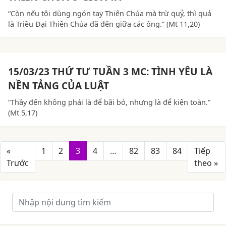
“Còn nếu tôi dùng ngón tay Thiên Chúa mà trừ quỷ, thì quả
là Triều Đại Thiên Chúa đã đến giữa các ông.” (Mt 11,20)
15/03/23 THỨ TƯ TUẦN 3 MC: TÌNH YÊU LÀ
NỀN TẢNG CỦA LUẬT
“Thầy đến không phải là để bãi bỏ, nhưng là để kiện toàn.”
(Mt 5,17)
«
1
2
3
4
…
82
83
84
Tiếp
Trước
theo »