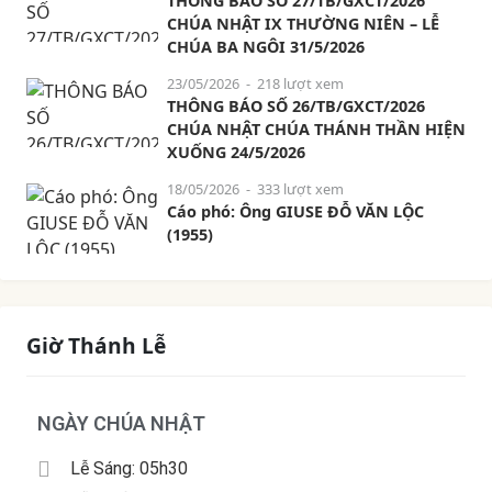
THÔNG BÁO SỐ 27/TB/GXCT/2026
CHÚA NHẬT IX THƯỜNG NIÊN – LỄ
CHÚA BA NGÔI 31/5/2026
23/05/2026
- 218 lượt xem
THÔNG BÁO SỐ 26/TB/GXCT/2026
CHÚA NHẬT CHÚA THÁNH THẦN HIỆN
XUỐNG 24/5/2026
18/05/2026
- 333 lượt xem
Cáo phó: Ông GIUSE ĐỖ VĂN LỘC
(1955)
Giờ Thánh Lễ
NGÀY CHÚA NHẬT
Lễ Sáng: 05h30