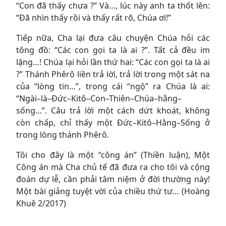
“Con đã thấy chưa ?” Và…, lúc này anh ta thốt lên:
“Đã nhìn thấy rồi và thấy rất rõ, Chúa ơi!”
Tiếp nữa, Cha lại đưa câu chuyện Chúa hỏi các
tông đồ: “Các con gọi ta là ai ?”. Tất cả đều im
lặng…! Chúa lại hỏi lần thứ hai: “Các con gọi ta là ai
?” Thánh Phêrô liền trả lời, trả lời trong một sát na
của “lòng tin…”, trong cái “ngộ” ra Chúa là ai:
“Ngài–là–Đức–Kitô–Con–Thiên–Chúa–hằng–
sống…”. Câu trả lời một cách dứt khoát, không
còn chấp, chỉ thấy một Đức–Kitô–Hằng–Sống ở
trong lòng thánh Phêrô.
Tôi cho đây là một “công án” (Thiền luận), Một
Công án mà Cha chủ tế đã đưa ra cho tôi và cộng
đoàn dự lễ, cần phải tâm niệm ở đời thường này!
Một bài giảng tuyệt vời của chiều thứ tư… (Hoàng
Khuê 2/2017)