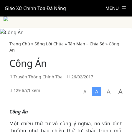
Giáo Xứ Chính Tòa Đà Nẵng
Trang Chủ
»
Sống Lời Chúa
»
Tản Mạn – Chia Sẻ
»
Công
Án
Công Án
Truyền Thông Chính Tòa
26/02/2017
A
A
129 lượt xem
A
A
Công Án
Một chiều thứ tư vô cùng ý nghĩa, nó vẫn bình
thường như bao chiều thứ tư khác trong mỗi