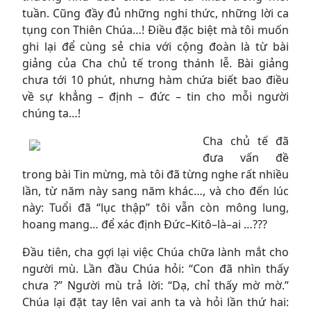
tuần. Cũng đầy đủ những nghi thức, những lời ca
tụng con Thiên Chúa…! Điều đặc biệt mà tôi muốn
ghi lại để cùng sẻ chia với cộng đoàn là từ bài
giảng của Cha chủ tế trong thánh lễ. Bài giảng
chưa tới 10 phút, nhưng hàm chứa biết bao điều
về sự khẳng – định – đức – tin cho mỗi người
chúng ta…!
Cha chủ tế đã
đưa vấn đề
trong bài Tin mừng, mà tôi đã từng nghe rất nhiều
lần, từ năm này sang năm khác…, và cho đến lúc
này: Tuổi đã “lục thập” tôi vẫn còn mông lung,
hoang mang… để xác định Đức–Kitô–là–ai …???
Đầu tiên, cha gợi lại việc Chúa chữa lành mắt cho
người mù. Lần đầu Chúa hỏi: “Con đã nhìn thấy
chưa ?” Người mù trả lời: “Dạ, chỉ thấy mờ mờ.”
Chúa lại đặt tay lên vai anh ta và hỏi lần thứ hai: