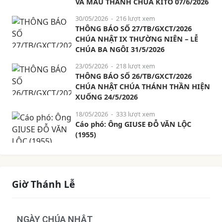
VÀ MÁU THÁNH CHÚA KITÔ 07/6/2026
30/05/2026
- 216 lượt xem
THÔNG BÁO SỐ 27/TB/GXCT/2026
CHÚA NHẬT IX THƯỜNG NIÊN – LỄ
CHÚA BA NGÔI 31/5/2026
23/05/2026
- 218 lượt xem
THÔNG BÁO SỐ 26/TB/GXCT/2026
CHÚA NHẬT CHÚA THÁNH THẦN HIỆN
XUỐNG 24/5/2026
18/05/2026
- 333 lượt xem
Cáo phó: Ông GIUSE ĐỖ VĂN LỘC
(1955)
Giờ Thánh Lễ
NGÀY CHÚA NHẬT