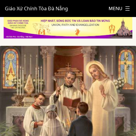
Giáo Xứ Chính Tòa Đà Nẵng