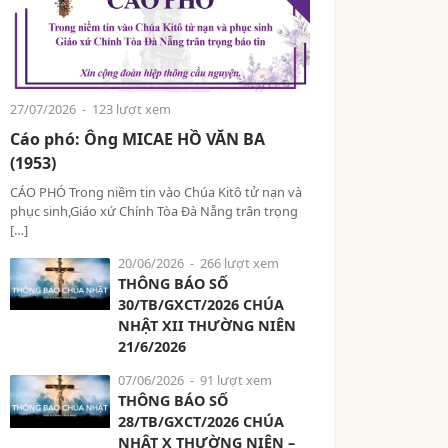
27/07/2026
- 123 lượt xem
Cáo phó: Ông MICAE HỒ VĂN BA
(1953)
CÁO PHÓ Trong niềm tin vào Chúa Kitô tử nạn và
phục sinh,Giáo xứ Chính Tòa Đà Nẵng trân trọng
[…]
20/06/2026
- 266 lượt xem
THÔNG BÁO SỐ
30/TB/GXCT/2026 CHÚA
NHẬT XII THƯỜNG NIÊN
21/6/2026
07/06/2026
- 91 lượt xem
THÔNG BÁO SỐ
28/TB/GXCT/2026 CHÚA
NHẬT X THƯỜNG NIÊN –