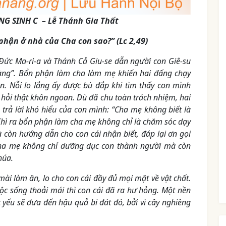
G SINH C – Lễ Thánh Gia Thất
n ở nhà của Cha con sao?” (Lc 2,49)
ức Ma-ri-a và Thánh Cả Giu-se dẫn người con Giê-su
 làng”. Bổn phận làm cha làm mẹ khiến hai đấng chạy
on. Nỗi lo lắng ấy được bù đắp khi tìm thấy con mình
 hỏi thật khôn ngoan. Dù đã chu toàn trách nhiệm, hai
trả lời khó hiểu của con mình: “Cha mẹ không biết là
Thì ra bổn phận làm cha mẹ không chỉ là chăm sóc dạy
 còn hướng dẫn cho con cái nhận biết, đáp lại ơn gọi
ha mẹ không chỉ dưỡng dục con thành người mà còn
húa.
àm ăn, lo cho con cái đầy đủ mọi mặt về vật chất.
ộc sống thoải mái thì con cái đã ra hư hỏng. Một nền
t yếu sẽ đưa đến hậu quả bi đát đó, bởi vì cây nghiêng