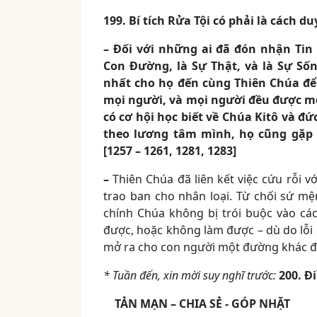
199. Bí tích Rửa Tội có phải là cách 
– Đối với những ai đã đón nhận Tin 
Con Đường, là Sự Thật, và là Sự Sốn
nhất cho họ đến cùng Thiên Chúa để
mọi người, và mọi người đều được m
có cơ hội học biết về Chúa Kitô và đ
theo lương tâm mình, họ cũng gặp 
[1257 – 1261, 1281, 1283]
–
Thiên Chúa đã liên kết việc cứu rỗi vớ
trao ban cho nhân loại. Từ chối sứ m
chính Chúa không bị trói buộc vào cá
được, hoặc không làm được – dù do lỗi 
mở ra cho con người một đường khác để
* Tuần đến, xin mời suy nghĩ trước:
200. Đi
TẢN MẠN – CHIA SẺ ­- GÓP NHẶT