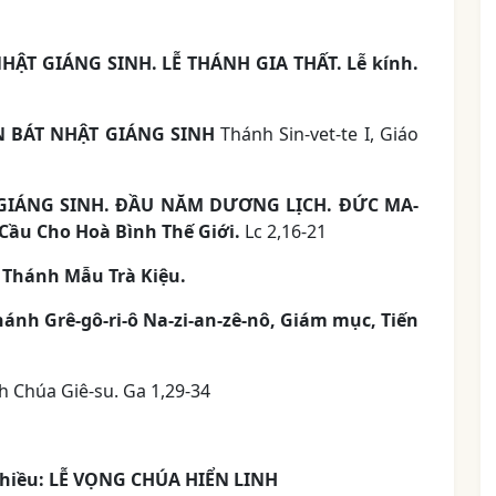
ẬT GIÁNG SINH. LỄ THÁNH GIA THẤT. Lễ kính.
ẦN BÁT NHẬT GIÁNG SINH
Thánh Sin-vet-te I, Giáo
T GIÁNG SINH. ĐẦU NĂM DƯƠNG LỊCH. ĐỨC MA-
 Cầu Cho Hoà Bình Thế Giới.
Lc 2,16-21
Thánh Mẫu Trà Kiệu.
Thánh Grê-gô-ri-ô Na-zi-an-zê-nô, Giám mục, Tiến
 Chúa Giê-su. Ga 1,29-34
hiều: LỄ VỌNG CHÚA HIỂN LINH