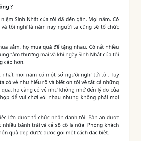
ông ?
m Sinh Nhật của tôi đã đến gần. Mọi năm. Có
 và tôi nghĩ là năm nay người ta cũng sẽ tổ chức
 sắm, họ mua quà để tặng nhau. Có rất nhiều
rung tâm thương mại và khi ngày Sinh Nhật của tôi
ng cáo hơn.
nhất mỗi năm có một số người nghĩ tới tôi. Tuy
ta có vẻ như hiểu rõ và biết ơn tôi về tất cả những
rôi qua, họ càng có vẻ như không nhớ đến lý do của
ụ họp để vui chơi với nhau nhưng không phải mọi
lớn được tổ chức nhân danh tôi. Bàn ăn được
t nhiều bánh trái và cả sô cô la nữa. Phòng khách
món quà đẹp được được gói một cách đặc biệt.