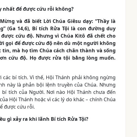
duy nhất để được cứu rỗi không?
Mừng và đã biết Lời Chúa Giêsu dạy: “Thầy là
g” (Ga 14,6), Bí tích Rửa Tội là con đường duy
 được cứu độ. Nhưng vì Chúa Kitô đã chết cho
ời gọi để được cứu độ nên dù một người không
ức tin, mà họ tìm Chúa cách chân thành và sống
ơn cứu độ. Họ được rửa tội bằng lòng muốn.
i các bí tích. Vì thế, Hội Thánh phải không ngừng
ệnh này là phản bội lệnh truyền của Chúa. Nhưng
c bí tích của Người. Nơi nào Hội Thánh chưa đến
của Hội Thánh hoặc vì các lý do khác – chính Chúa
 được cứu rỗi.
ều gì xảy ra khi lãnh Bí tích Rửa Tội?