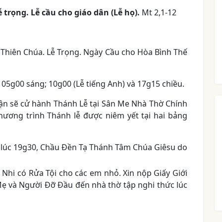
trọng. Lễ cầu cho giáo dân (Lễ họ).
Mt 2,1-12
 Thiên Chúa. Lễ Trọng. Ngày Cầu cho Hòa Bình Thế
 05g00 sáng; 10g00 (Lễ tiếng Anh) và 17g15 chiều.
ận sẽ cử hành Thánh Lễ tại Sân Me Nhà Thờ Chính
ương trình Thánh lễ được niêm yết tại hai bảng
 lúc 19g30, Chầu Đền Tạ Thánh Tâm Chúa Giêsu do
Nhi có Rửa Tội cho các em nhỏ. Xin nộp Giấy Giới
Mẹ và Người Đỡ Đầu đến nhà thờ tập nghi thức lúc