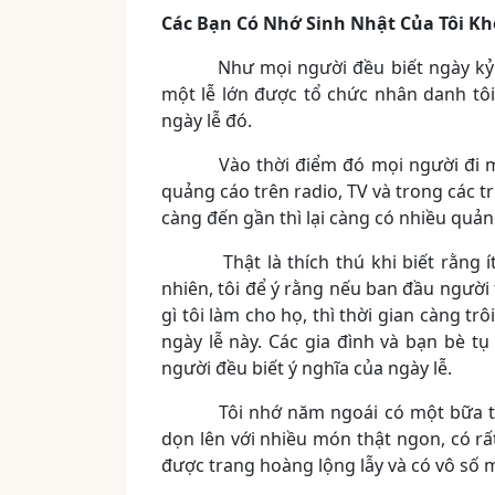
Các Bạn Có Nhớ Sinh Nhật Của Tôi Kh
Như mọi người đều biết ngày kỷ niệ
một lễ lớn được tổ chức nhân danh tôi
ngày lễ đó.
Vào thời điểm đó mọi người đi mua
quảng cáo trên radio, TV và trong các t
càng đến gần thì lại càng có nhiều quả
Thật là thích thú khi biết rằng ít 
nhiên, tôi để ý rằng nếu ban đầu người 
gì tôi làm cho họ, thì thời gian càng t
ngày lễ này. Các gia đình và bạn bè t
người đều biết ý nghĩa của ngày lễ.
Tôi nhớ năm ngoái có một bữa tiệc 
dọn lên với nhiều món thật ngon, có rấ
được trang hoàng lộng lẫy và có vô số 