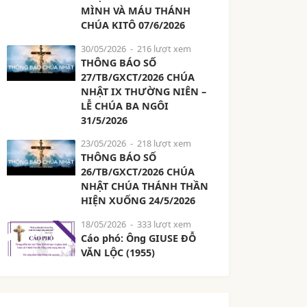
MÌNH VÀ MÁU THÁNH
CHÚA KITÔ 07/6/2026
30/05/2026
- 216 lượt xem
THÔNG BÁO SỐ
27/TB/GXCT/2026 CHÚA
NHẬT IX THƯỜNG NIÊN –
LỄ CHÚA BA NGÔI
31/5/2026
23/05/2026
- 218 lượt xem
THÔNG BÁO SỐ
26/TB/GXCT/2026 CHÚA
NHẬT CHÚA THÁNH THẦN
HIỆN XUỐNG 24/5/2026
18/05/2026
- 333 lượt xem
Cáo phó: Ông GIUSE ĐỖ
VĂN LỘC (1955)