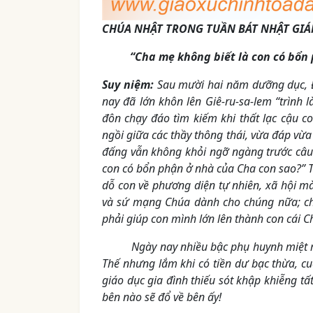
CHÚA NHẬT TRONG TUẦN BÁT NHẬT GIÁN
“Cha mẹ không biết là con có bổn phậ
Suy niệm:
Sau mười hai năm dưỡng dục, Đ
nay đã lớn khôn lên Giê-ru-sa-lem “trình
đôn chạy đáo tìm kiếm khi thất lạc cậu c
ngồi giữa các thầy thông thái, vừa đáp vừa
đấng vẫn không khỏi ngỡ ngàng trước câu 
con có bổn phận ở nhà của Cha con sao?” 
dỗ con về phương diện tự nhiên, xã hội mà
và sứ mạng Chúa dành cho chúng nữa; c
phải giúp con mình lớn lên thành con cái C
Ngày nay nhiều bậc phụ huynh miệt mài l
Thế nhưng lắm khi có tiền dư bạc thừa, cu
giáo dục gia đình thiếu sót khập khiễng tấ
bên nào sẽ đổ về bên ấy!