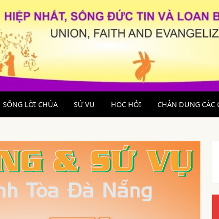
SỐNG LỜI CHÚA
SỨ VỤ
HỌC HỎI
CHÂN DUNG CÁC 