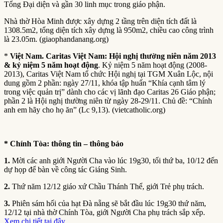
Tổng Đại diện và gần 30 linh mục trong giáo phận.
Nhà thờ Hòa Minh được xây dựng 2 tầng trên diện tích đất là
1308.5m2, tổng diện tích xây dựng là 950m2, chiều cao công trình
là 23.05m. (giaophandanang.org)
*
Việt Nam. Caritas Việt Nam: Hội nghị thường niên năm 2013
& kỷ niệm 5 năm hoạt động
. Kỷ niệm 5 năm hoạt động (2008-
2013), Caritas Việt Nam tổ chức Hội nghị tại TGM Xuân Lộc, nội
dung gồm 2 phần: ngày 27/11, khóa tập huấn “Khía cạnh tâm lý
trong việc quản trị” dành cho các vị lãnh đạo Caritas 26 Giáo phận;
phần 2 là Hội nghị thường niên từ ngày 28-29/11. Chủ đề: “Chính
anh em hãy cho họ ăn” (Lc 9,13). (vietcatholic.org)
* Chính Tòa: thông tin – thông báo
1.
Mời các anh giới Người Cha vào lúc 19g30, tối thứ ba, 10/12 đến
dự họp để bàn về công tác Giáng Sinh.
2.
Thứ năm 12/12 giáo xứ Chầu Thánh Thể, giới Trẻ phụ trách.
3
.
Phiên sám hối của hạt Đà nẵng sẽ bắt đầu lúc 19g30 thứ năm,
12/12 tại nhà thờ Chính Tòa, giới Người Cha phụ trách sắp xếp.
Xem chi tiết tại đây.