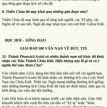
qua từng giai đoạn lịch sử cứu độ.
8.
Thiên Chúa đã mạc khải qua những giai đoạn nào?
Thiên Chúa đã mạc khải qua tổ tông loài người, các Tổ phụ, các
Ngôn sứ và sau hết, Ngài đã mạc khải trọn vẹn nơi Đức Giêsu Kitô.
HỌC HỎI – SỐNG ĐẠO
GIẢI ĐÁP 100 VẤN NẠN VỀ ĐỨC TIN
32- Thánh Phanxicô Assisi và nhiều thánh nam nữ khác đã lãnh
nhận các Dấu Thánh Chúa Kitô. Hiện tượng này là gì và có ý
nghĩa thế nào, thưa Cha?
Vào chính năm 1224, đang khi tĩnh tâm trên núi với vài người bạn,
Thánh Phanxicô Assisi đã lãnh nhận các thương tích của Cuộc Khổ
Nạn của Chúa Kitô. Thân xác Ngài mang những thương tích giống
như những thương tích Chúa Kitô đã chịu do đinh nhọn, mão gai và
lưỡi đồng của viên đại đội trưởng.
Giáo Hội luôn tỏ ra khôn ngoan trước các biểu hiện này. Giáo Hội
khuyến khích nên vượt lên trên cái dấu vẻ “kỳ lạ” hoặc “khác