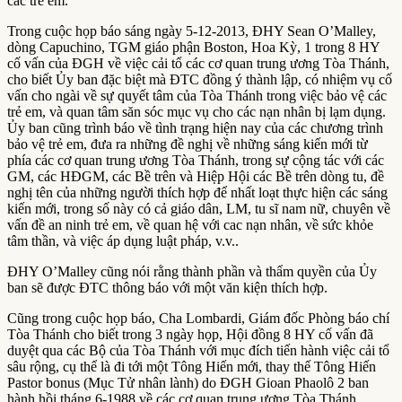
các trẻ em.
Trong cuộc họp báo sáng ngày 5-12-2013, ĐHY Sean O’Malley,
dòng Capuchino, TGM giáo phận Boston, Hoa Kỳ, 1 trong 8 HY
cố vấn của ĐGH về việc cải tổ các cơ quan trung ương Tòa Thánh,
cho biết Ủy ban đặc biệt mà ĐTC đồng ý thành lập, có nhiệm vụ cố
vấn cho ngài về sự quyết tâm của Tòa Thánh trong việc bảo vệ các
trẻ em, và quan tâm săn sóc mục vụ cho các nạn nhân bị lạm dụng.
Ủy ban cũng trình báo về tình trạng hiện nay của các chương trình
bảo vệ trẻ em, đưa ra những đề nghị về những sáng kiến mới từ
phía các cơ quan trung ương Tòa Thánh, trong sự cộng tác với các
GM, các HĐGM, các Bề trên và Hiệp Hội các Bề trên dòng tu, đề
nghị tên của những người thích hợp để nhất loạt thực hiện các sáng
kiến mới, trong số này có cả giáo dân, LM, tu sĩ nam nữ, chuyên về
vấn đề an ninh trẻ em, về quan hệ với cac nạn nhân, về sức khỏe
tâm thần, và việc áp dụng luật pháp, v.v..
ĐHY O’Malley cũng nói rằng thành phần và thẩm quyền của Ủy
ban sẽ được ĐTC thông báo với một văn kiện thích hợp.
Cũng trong cuộc họp báo, Cha Lombardi, Giám đốc Phòng báo chí
Tòa Thánh cho biết trong 3 ngày họp, Hội đồng 8 HY cố vấn đã
duyệt qua các Bộ của Tòa Thánh với mục đích tiến hành việc cải tổ
sâu rộng, cụ thể là đi tới một Tông Hiến mới, thay thế Tông Hiến
Pastor bonus (Mục Tử nhân lành) do ĐGH Gioan Phaolô 2 ban
hành hồi tháng 6-1988 về các cơ quan trung ương Tòa Thánh.