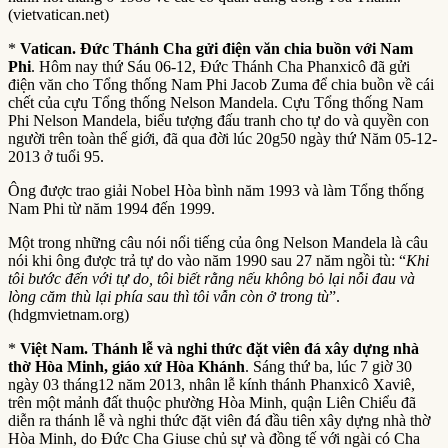
(vietvatican.net)
*
Vatican. Đức Thánh Cha gửi điện văn chia buồn với Nam
Phi
. Hôm nay thứ Sáu 06-12, Đức Thánh Cha Phanxicô đã gửi
điện văn cho Tổng thống Nam Phi Jacob Zuma để chia buồn về cái
chết của cựu Tổng thống Nelson Mandela. Cựu Tổng thống Nam
Phi Nelson Mandela, biểu tượng đấu tranh cho tự do và quyền con
người trên toàn thế giới, đã qua đời lúc 20g50 ngày thứ Năm 05-12-
2013 ở tuổi 95.
Ông được trao giải Nobel Hòa bình năm 1993 và làm Tổng thống
Nam Phi từ năm 1994 đến 1999.
Một trong những câu nói nổi tiếng của ông Nelson Mandela là câu
nói khi ông được trả tự do vào năm 1990 sau 27 năm ngồi tù: “
Khi
tôi bước đến với tự do, tôi biết rằng nếu không bỏ lại nỗi đau và
lòng căm thù lại phía sau thì tôi vẫn còn ở trong tù
”.
(hdgmvietnam.org)
*
Việt Nam. Thánh lễ và nghi thức đặt viên đá xây dựng nhà
thờ Hòa Minh, giáo xứ Hòa Khánh
. Sáng thứ ba, lúc 7 giờ 30
ngày 03 tháng12 năm 2013, nhân lễ kính thánh Phanxicô Xaviê,
trên một mảnh đất thuộc phường Hòa Minh, quận Liên Chiểu đã
diễn ra thánh lễ và nghi thức đặt viên đá đầu tiên xây dựng nhà thờ
Hòa Minh, do Đức Cha Giuse chủ sự và đồng tế với ngài có Cha