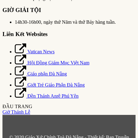
GIỜ GIẢI TỘI
14h30-16h00, ngày thứ Năm và thứ Bảy hàng tuần.
Liên Kết Websites
Vatican News
Hội Đồng Giám Mục Việt Nam
Giáo phận Đà Nẵng
Giới Trẻ Giáo Phận Đà Nẵng
Đền Thánh Anrê Phú Yên
ĐẦU TRANG
Giờ Thánh Lễ
© 2020 Giáo Xứ Chính Toà Đà Nẵng - Thiết kế: Ban Truyền