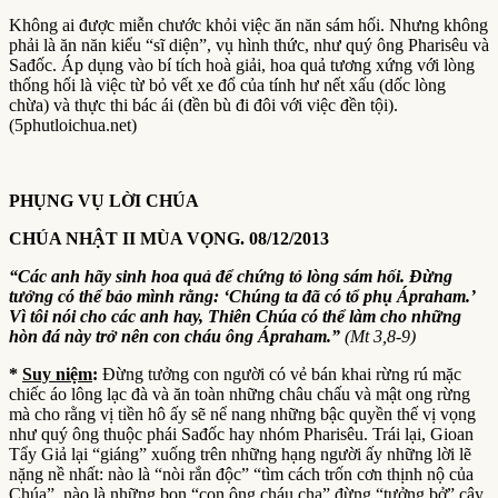
Không ai được miễn chước khỏi việc ăn năn sám hối. Nhưng không
phải là ăn năn kiểu “sĩ diện”, vụ hình thức, như quý ông Pharisêu và
Sađốc. Áp dụng vào bí tích hoà giải, hoa quả tương xứng với lòng
thống hối là việc từ bỏ vết xe đổ của tính hư nết xấu (dốc lòng
chừa) và thực thi bác ái (đền bù đi đôi với việc đền tội).
(5phutloichua.net)
PHỤNG VỤ LỜI CHÚA
CHÚA NHẬT II MÙA VỌNG.
08
/
12
/2013
“Các anh hãy sinh hoa quả để chứng tỏ lòng sám hối. Đừng
tưởng có thể bảo mình rằng: ‘Chúng ta đã có tổ phụ Ápraham.’
Vì tôi nói cho các anh hay, Thiên Chúa có thể làm cho những
hòn đá này trở nên con cháu ông Ápraham.”
(Mt 3,8-9)
*
Suy niệm
:
Đừng tưởng con người có vẻ bán khai rừng rú mặc
chiếc áo lông lạc đà và ăn toàn những châu chấu và mật ong rừng
mà cho rằng vị tiền hô ấy sẽ nể nang những bậc quyền thế vị vọng
như quý ông thuộc phái Sađốc hay nhóm Pharisêu. Trái lại, Gioan
Tẩy Giả lại “giáng” xuống trên những hạng người ấy những lời lẽ
nặng nề nhất: nào là “nòi rắn độc” “tìm cách trốn cơn thịnh nộ của
Chúa”, nào là những bọn “con ông cháu cha” đừng “tưởng bở” cậy