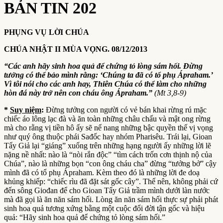
BẢN TIN 202
PHỤNG VỤ LỜI CHÚA
CHÚA NHẬT II MÙA VỌNG.
08
/
12
/2013
“Các anh hãy sinh hoa quả để chứng tỏ lòng sám hối. Đừng
tưởng có thể bảo mình rằng: ‘Chúng ta đã có tổ phụ Ápraham.’
Vì tôi nói cho các anh hay, Thiên Chúa có thể làm cho những
hòn đá này trở nên con cháu ông Ápraham.”
(Mt 3,8-9)
*
Suy niệm
:
Đừng tưởng con người có vẻ bán khai rừng rú mặc
chiếc áo lông lạc đà và ăn toàn những châu chấu và mật ong rừng
mà cho rằng vị tiền hô ấy sẽ nể nang những bậc quyền thế vị vọng
như quý ông thuộc phái Sađốc hay nhóm Pharisêu. Trái lại, Gioan
Tẩy Giả lại “giáng” xuống trên những hạng người ấy những lời lẽ
nặng nề nhất: nào là “nòi rắn độc” “tìm cách trốn cơn thịnh nộ của
Chúa”, nào là những bọn “con ông cháu cha” đừng “tưởng bở” cậy
mình đã có tổ phụ Ápraham. Kèm theo đó là những lời đe doạ
khủng khiếp: “chiếc rìu đã đặt sát gốc cây”. Thế nên, không phải cứ
đến sông Giođan để cho Gioan Tẩy Giả trầm mình dưới làn nước
mà đã gọi là ăn năn sám hối. Lòng ăn năn sám hối thực sự phải phát
sinh hoa quả tương xứng bằng một cuộc đổi đời tận gốc và hiệu
quả: “Hãy sinh hoa quả để chứng tỏ lòng sám hối.”