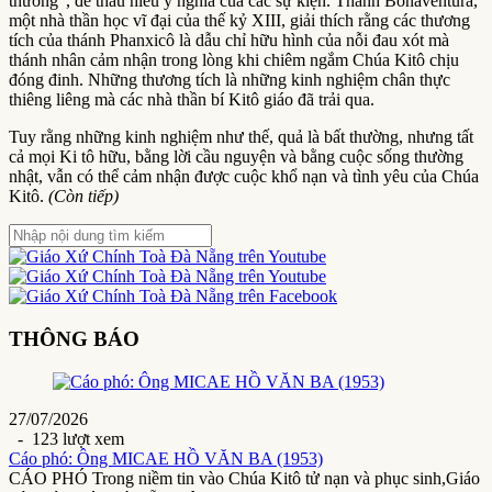
thường”, để thấu hiểu ý nghĩa của các sự kiện. Thánh Bonaventura,
một nhà thần học vĩ đại của thế kỷ XIII, giải thích rằng các thương
tích của thánh Phanxicô là dẫu chỉ hữu hình của nỗi đau xót mà
thánh nhân cảm nhận trong lòng khi chiêm ngắm Chúa Kitô chịu
đóng đinh. Những thương tích là những kinh nghiệm chân thực
thiêng liêng mà các nhà thần bí Kitô giáo đã trải qua.
Tuy rằng những kinh nghiệm như thế, quả là bất thường, nhưng tất
cả mọi Ki tô hữu, bằng lời cầu nguyện và bằng cuộc sống thường
nhật, vẫn có thể cảm nhận được cuộc khổ nạn và tình yêu của Chúa
Kitô.
(Còn tiếp)
THÔNG BÁO
27/07/2026
- 123 lượt xem
Cáo phó: Ông MICAE HỒ VĂN BA (1953)
CÁO PHÓ Trong niềm tin vào Chúa Kitô tử nạn và phục sinh,Giáo