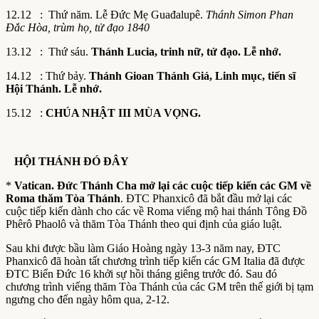
12.12 : Thứ năm. Lễ Đức Mẹ Guađalupê.
Thánh Simon Phan
Đắc Hòa, trùm họ, tử đạo 1840
13.12 : Thứ sáu.
Thánh Lucia, trinh nữ, tử đạo. Lễ nhớ.
14.12 : Thứ bảy.
Thánh Gioan Thánh Giá, Linh mục, tiến sĩ
Hội Thánh. Lễ nhớ.
15.12 :
CHÚA NHẬT III MÙA VỌNG.
HỘI THÁNH ĐÓ ĐÂY
*
Vatican. Đức Thánh Cha mở lại các cuộc tiếp kiến các GM về
Roma thăm Tòa Thánh
. ĐTC Phanxicô đã bắt đầu mở lại các
cuộc tiếp kiến dành cho các về Roma viếng mộ hai thánh Tông Đồ
Phêrô Phaolô và thăm Tòa Thánh theo qui định của giáo luật.
Sau khi được bầu làm Giáo Hoàng ngày 13-3 năm nay, ĐTC
Phanxicô đã hoàn tất chương trình tiếp kiến các GM Italia đã được
ĐTC Biển Đức 16 khởi sự hồi tháng giêng trước đó. Sau đó
chương trình viếng thăm Tòa Thánh của các GM trên thế giới bị tạm
ngưng cho đến ngày hôm qua, 2-12.