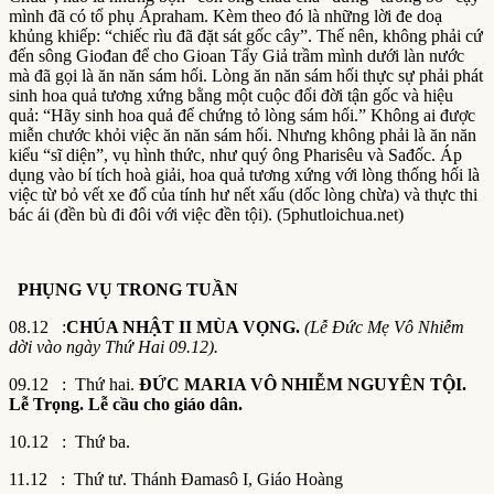
mình đã có tổ phụ Ápraham. Kèm theo đó là những lời đe doạ
khủng khiếp: “chiếc rìu đã đặt sát gốc cây”. Thế nên, không phải cứ
đến sông Giođan để cho Gioan Tẩy Giả trầm mình dưới làn nước
mà đã gọi là ăn năn sám hối. Lòng ăn năn sám hối thực sự phải phát
sinh hoa quả tương xứng bằng một cuộc đổi đời tận gốc và hiệu
quả: “Hãy sinh hoa quả để chứng tỏ lòng sám hối.” Không ai được
miễn chước khỏi việc ăn năn sám hối. Nhưng không phải là ăn năn
kiểu “sĩ diện”, vụ hình thức, như quý ông Pharisêu và Sađốc. Áp
dụng vào bí tích hoà giải, hoa quả tương xứng với lòng thống hối là
việc từ bỏ vết xe đổ của tính hư nết xấu (dốc lòng chừa) và thực thi
bác ái (đền bù đi đôi với việc đền tội). (5phutloichua.net)
PHỤNG VỤ TRONG TU
Ầ
N
08.12 :
CHÚA NHẬT II MÙA VỌNG.
(Lễ Đức Mẹ Vô Nhiễm
dời vào ngày Thứ Hai 09.12).
09.12 : Thứ hai.
ĐỨC MARIA VÔ NHIỄM NGUYÊN TỘI.
Lễ Trọng. Lễ cầu cho giáo dân.
10.12 : Thứ ba.
11.12 : Thứ tư. Thánh Đamasô I, Giáo Hoàng