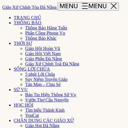
Giáo Xứ Chính Tòa Đà Nẵng
TRANG CHỦ
THÔNG BÁO
Thông Báo Hàng Tuần
Phân Công Phụng Vụ
Thông Báo Khác
THỜI SỰ
Giáo Hội Hoàn Vũ
Giáo Hội Việt Nam
Giáo Phận Đà Nẵng
Giáo Xứ Chính Toà Đà Nẵng
SỐNG LỜI CHÚA
5 phút Lời Chúa
Suy Niệm Truyền Giáo
Tản Mạn – Chia Sẻ
SỨ VỤ
Bản Tin Hiệp Thông Sứ Vụ
Vườn Thơ Cầu Nguyện
HỌC HỎI
Tìm hiểu Thánh Kinh
YouCat
CHÂN DUNG CÁC GIÁO XỨ
Giáo Hạt Đà Nẵng