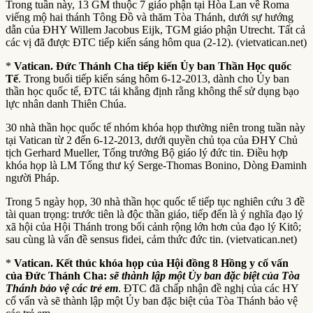
Trong tuần này, 13 GM thuộc 7 giáo phận tại Hòa Lan về Roma
viếng mộ hai thánh Tông Đồ và thăm Tòa Thánh, dưới sự hướng
dẫn của ĐHY Willem Jacobus Eijk, TGM giáo phận Utrecht. Tất cả
các vị đã được ĐTC tiếp kiến sáng hôm qua (2-12). (vietvatican.net)
*
Vatican. Đức Thánh Cha tiếp kiến Ủy ban Thần Học quốc
Tế
. Trong buổi tiếp kiến sáng hôm 6-12-2013, dành cho Ủy ban
thần học quốc tế, ĐTC tái khẳng định rằng không thể sử dụng bạo
lực nhân danh Thiên Chúa.
30 nhà thần học quốc tế nhóm khóa họp thường niên trong tuần này
tại Vatican từ 2 đến 6-12-2013, dưới quyền chủ tọa của ĐHY Chủ
tịch Gerhard Mueller, Tổng trưởng Bộ giáo lý đức tin. Điều hợp
khóa họp là LM Tổng thư ký Serge-Thomas Bonino, Dòng Đaminh
người Pháp.
Trong 5 ngày họp, 30 nhà thần học quốc tế tiếp tục nghiên cứu 3 đề
tài quan trọng: trước tiên là độc thần giáo, tiếp đến là ý nghĩa đạo lý
xã hội của Hội Thánh trong bối cảnh rộng lớn hơn của đạo lý Kitô;
sau cùng là vấn đề sensus fidei, cảm thức đức tin. (vietvatican.net)
*
Vatican. Kết thúc khóa họp của Hội đồng 8 Hồng y cố vấn
của Đức Thánh Cha:
sẽ thành lập một Ủy ban đặc biệt của Tòa
Thánh bảo vệ các trẻ em
. ĐTC đã chấp nhận đề nghị của các HY
cố vấn và sẽ thành lập một Ủy ban đặc biệt của Tòa Thánh bảo vệ