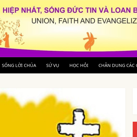
SỐNG LỜI CHÚA
SỨ VỤ
HỌC HỎI
CHÂN DUNG CÁC 