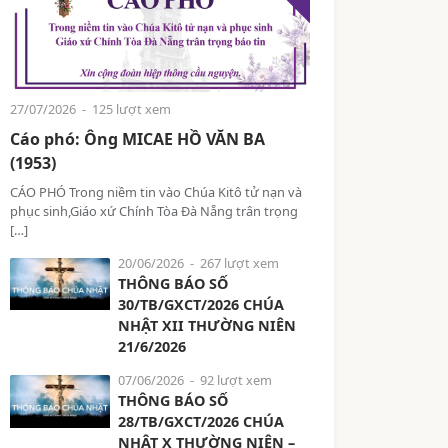
27/07/2026
- 125 lượt xem
Cáo phó: Ông MICAE HỒ VĂN BA
(1953)
CÁO PHÓ Trong niềm tin vào Chúa Kitô tử nạn và
phục sinh,Giáo xứ Chính Tòa Đà Nẵng trân trọng
[…]
20/06/2026
- 267 lượt xem
THÔNG BÁO SỐ
30/TB/GXCT/2026 CHÚA
NHẬT XII THƯỜNG NIÊN
21/6/2026
07/06/2026
- 92 lượt xem
THÔNG BÁO SỐ
28/TB/GXCT/2026 CHÚA
NHẬT X THƯỜNG NIÊN –