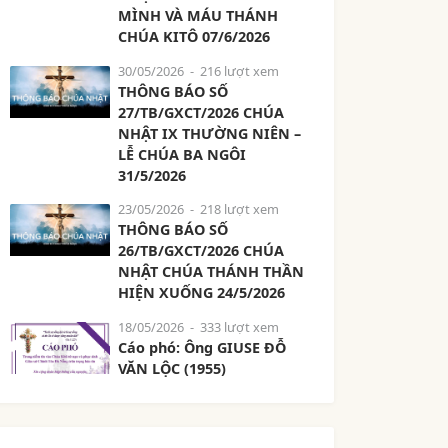
MÌNH VÀ MÁU THÁNH
CHÚA KITÔ 07/6/2026
30/05/2026
- 216 lượt xem
THÔNG BÁO SỐ
27/TB/GXCT/2026 CHÚA
NHẬT IX THƯỜNG NIÊN –
LỄ CHÚA BA NGÔI
31/5/2026
23/05/2026
- 218 lượt xem
THÔNG BÁO SỐ
26/TB/GXCT/2026 CHÚA
NHẬT CHÚA THÁNH THẦN
HIỆN XUỐNG 24/5/2026
18/05/2026
- 333 lượt xem
Cáo phó: Ông GIUSE ĐỖ
VĂN LỘC (1955)